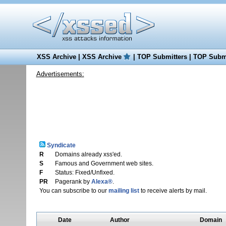
XSS Archive
|
XSS Archive
|
TOP Submitters
|
TOP Submi
Advertisements:
Syndicate
R
Domains already xss'ed.
S
Famous and Government web sites.
F
Status: Fixed/Unfixed.
PR
Pagerank by
Alexa®
.
You can subscribe to our
mailing list
to receive alerts by mail.
Date
Author
Domain