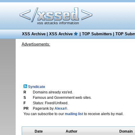
XSS Archive
|
XSS Archive
|
TOP Submitters
|
TOP Submi
Advertisements:
Syndicate
R
Domains already xss'ed.
S
Famous and Government web sites.
F
Status: Fixed/Unfixed.
PR
Pagerank by
Alexa®
.
You can subscribe to our
mailing list
to receive alerts by mail.
Date
Author
Domain