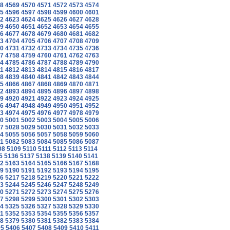
8
4569
4570
4571
4572
4573
4574
5
4596
4597
4598
4599
4600
4601
2
4623
4624
4625
4626
4627
4628
9
4650
4651
4652
4653
4654
4655
6
4677
4678
4679
4680
4681
4682
3
4704
4705
4706
4707
4708
4709
0
4731
4732
4733
4734
4735
4736
7
4758
4759
4760
4761
4762
4763
4
4785
4786
4787
4788
4789
4790
1
4812
4813
4814
4815
4816
4817
8
4839
4840
4841
4842
4843
4844
5
4866
4867
4868
4869
4870
4871
2
4893
4894
4895
4896
4897
4898
9
4920
4921
4922
4923
4924
4925
6
4947
4948
4949
4950
4951
4952
3
4974
4975
4976
4977
4978
4979
0
5001
5002
5003
5004
5005
5006
7
5028
5029
5030
5031
5032
5033
4
5055
5056
5057
5058
5059
5060
1
5082
5083
5084
5085
5086
5087
08
5109
5110
5111
5112
5113
5114
5
5136
5137
5138
5139
5140
5141
2
5163
5164
5165
5166
5167
5168
9
5190
5191
5192
5193
5194
5195
6
5217
5218
5219
5220
5221
5222
3
5244
5245
5246
5247
5248
5249
0
5271
5272
5273
5274
5275
5276
7
5298
5299
5300
5301
5302
5303
4
5325
5326
5327
5328
5329
5330
1
5352
5353
5354
5355
5356
5357
8
5379
5380
5381
5382
5383
5384
05
5406
5407
5408
5409
5410
5411