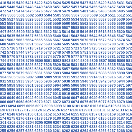
418
5419
5420
5421
5422
5423
5424
5425
5426
5427
5428
5429
5430
5431
543
445
5446
5447
5448
5449
5450
5451
5452
5453
5454
5455
5456
5457
5458
545
472
5473
5474
5475
5476
5477
5478
5479
5480
5481
5482
5483
5484
5485
548
5499
5500
5501
5502
5503
5504
5505
5506
5507
5508
5509
5510
5511
5512
551
526
5527
5528
5529
5530
5531
5532
5533
5534
5535
5536
5537
5538
5539
554
553
5554
5555
5556
5557
5558
5559
5560
5561
5562
5563
5564
5565
5566
556
580
5581
5582
5583
5584
5585
5586
5587
5588
5589
5590
5591
5592
5593
559
5607
5608
5609
5610
5611
5612
5613
5614
5615
5616
5617
5618
5619
5620
562
634
5635
5636
5637
5638
5639
5640
5641
5642
5643
5644
5645
5646
5647
564
661
5662
5663
5664
5665
5666
5667
5668
5669
5670
5671
5672
5673
5674
567
688
5689
5690
5691
5692
5693
5694
5695
5696
5697
5698
5699
5700
5701
570
715
5716
5717
5718
5719
5720
5721
5722
5723
5724
5725
5726
5727
5728
572
742
5743
5744
5745
5746
5747
5748
5749
5750
5751
5752
5753
5754
5755
575
769
5770
5771
5772
5773
5774
5775
5776
5777
5778
5779
5780
5781
5782
578
5796
5797
5798
5799
5800
5801
5802
5803
5804
5805
5806
5807
5808
5809
58
823
5824
5825
5826
5827
5828
5829
5830
5831
5832
5833
5834
5835
5836
583
850
5851
5852
5853
5854
5855
5856
5857
5858
5859
5860
5861
5862
5863
586
877
5878
5879
5880
5881
5882
5883
5884
5885
5886
5887
5888
5889
5890
589
5904
5905
5906
5907
5908
5909
5910
5911
5912
5913
5914
5915
5916
5917
591
931
5932
5933
5934
5935
5936
5937
5938
5939
5940
5941
5942
5943
5944
594
958
5959
5960
5961
5962
5963
5964
5965
5966
5967
5968
5969
5970
5971
597
985
5986
5987
5988
5989
5990
5991
5992
5993
5994
5995
5996
5997
5998
599
012
6013
6014
6015
6016
6017
6018
6019
6020
6021
6022
6023
6024
6025
602
039
6040
6041
6042
6043
6044
6045
6046
6047
6048
6049
6050
6051
6052
605
066
6067
6068
6069
6070
6071
6072
6073
6074
6075
6076
6077
6078
6079
608
6093
6094
6095
6096
6097
6098
6099
6100
6101
6102
6103
6104
6105
6106
61
120
6121
6122
6123
6124
6125
6126
6127
6128
6129
6130
6131
6132
6133
613
147
6148
6149
6150
6151
6152
6153
6154
6155
6156
6157
6158
6159
6160
616
174
6175
6176
6177
6178
6179
6180
6181
6182
6183
6184
6185
6186
6187
618
6201
6202
6203
6204
6205
6206
6207
6208
6209
6210
6211
6212
6213
6214
621
228
6229
6230
6231
6232
6233
6234
6235
6236
6237
6238
6239
6240
6241
624
255
6256
6257
6258
6259
6260
6261
6262
6263
6264
6265
6266
6267
6268
626