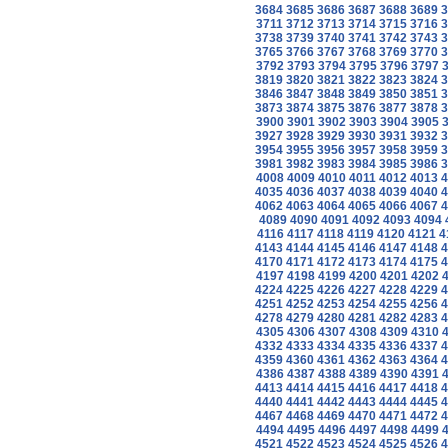
3684
3685
3686
3687
3688
3689
3
3711
3712
3713
3714
3715
3716
3
3738
3739
3740
3741
3742
3743
3
3765
3766
3767
3768
3769
3770
3
3792
3793
3794
3795
3796
3797
3819
3820
3821
3822
3823
3824
3
3846
3847
3848
3849
3850
3851
3
3873
3874
3875
3876
3877
3878
3
3900
3901
3902
3903
3904
3905
3927
3928
3929
3930
3931
3932
3
3954
3955
3956
3957
3958
3959
3
3981
3982
3983
3984
3985
3986
3
4008
4009
4010
4011
4012
4013
4
4035
4036
4037
4038
4039
4040
4
4062
4063
4064
4065
4066
4067
4
4089
4090
4091
4092
4093
4094
4116
4117
4118
4119
4120
4121
4
4143
4144
4145
4146
4147
4148
4
4170
4171
4172
4173
4174
4175
4
4197
4198
4199
4200
4201
4202
4224
4225
4226
4227
4228
4229
4
4251
4252
4253
4254
4255
4256
4
4278
4279
4280
4281
4282
4283
4
4305
4306
4307
4308
4309
4310
4332
4333
4334
4335
4336
4337
4
4359
4360
4361
4362
4363
4364
4
4386
4387
4388
4389
4390
4391
4413
4414
4415
4416
4417
4418
4
4440
4441
4442
4443
4444
4445
4
4467
4468
4469
4470
4471
4472
4
4494
4495
4496
4497
4498
4499
4521
4522
4523
4524
4525
4526
4