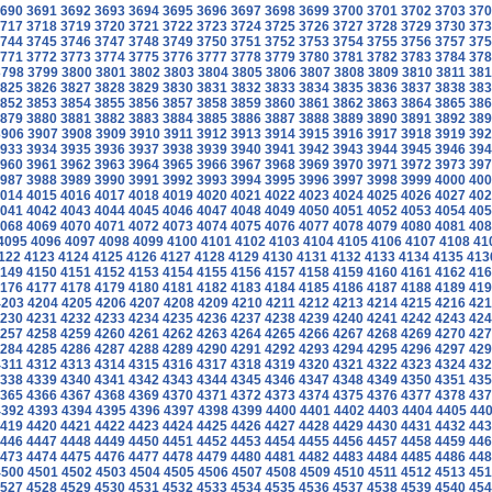
690
3691
3692
3693
3694
3695
3696
3697
3698
3699
3700
3701
3702
3703
370
717
3718
3719
3720
3721
3722
3723
3724
3725
3726
3727
3728
3729
3730
373
744
3745
3746
3747
3748
3749
3750
3751
3752
3753
3754
3755
3756
3757
375
771
3772
3773
3774
3775
3776
3777
3778
3779
3780
3781
3782
3783
3784
378
3798
3799
3800
3801
3802
3803
3804
3805
3806
3807
3808
3809
3810
3811
381
825
3826
3827
3828
3829
3830
3831
3832
3833
3834
3835
3836
3837
3838
383
852
3853
3854
3855
3856
3857
3858
3859
3860
3861
3862
3863
3864
3865
386
879
3880
3881
3882
3883
3884
3885
3886
3887
3888
3889
3890
3891
3892
389
3906
3907
3908
3909
3910
3911
3912
3913
3914
3915
3916
3917
3918
3919
392
933
3934
3935
3936
3937
3938
3939
3940
3941
3942
3943
3944
3945
3946
394
960
3961
3962
3963
3964
3965
3966
3967
3968
3969
3970
3971
3972
3973
397
987
3988
3989
3990
3991
3992
3993
3994
3995
3996
3997
3998
3999
4000
400
014
4015
4016
4017
4018
4019
4020
4021
4022
4023
4024
4025
4026
4027
402
041
4042
4043
4044
4045
4046
4047
4048
4049
4050
4051
4052
4053
4054
405
068
4069
4070
4071
4072
4073
4074
4075
4076
4077
4078
4079
4080
4081
408
4095
4096
4097
4098
4099
4100
4101
4102
4103
4104
4105
4106
4107
4108
41
122
4123
4124
4125
4126
4127
4128
4129
4130
4131
4132
4133
4134
4135
413
149
4150
4151
4152
4153
4154
4155
4156
4157
4158
4159
4160
4161
4162
416
176
4177
4178
4179
4180
4181
4182
4183
4184
4185
4186
4187
4188
4189
419
4203
4204
4205
4206
4207
4208
4209
4210
4211
4212
4213
4214
4215
4216
421
230
4231
4232
4233
4234
4235
4236
4237
4238
4239
4240
4241
4242
4243
424
257
4258
4259
4260
4261
4262
4263
4264
4265
4266
4267
4268
4269
4270
427
284
4285
4286
4287
4288
4289
4290
4291
4292
4293
4294
4295
4296
4297
429
4311
4312
4313
4314
4315
4316
4317
4318
4319
4320
4321
4322
4323
4324
432
338
4339
4340
4341
4342
4343
4344
4345
4346
4347
4348
4349
4350
4351
435
365
4366
4367
4368
4369
4370
4371
4372
4373
4374
4375
4376
4377
4378
437
4392
4393
4394
4395
4396
4397
4398
4399
4400
4401
4402
4403
4404
4405
44
419
4420
4421
4422
4423
4424
4425
4426
4427
4428
4429
4430
4431
4432
443
446
4447
4448
4449
4450
4451
4452
4453
4454
4455
4456
4457
4458
4459
446
473
4474
4475
4476
4477
4478
4479
4480
4481
4482
4483
4484
4485
4486
448
4500
4501
4502
4503
4504
4505
4506
4507
4508
4509
4510
4511
4512
4513
451
527
4528
4529
4530
4531
4532
4533
4534
4535
4536
4537
4538
4539
4540
454