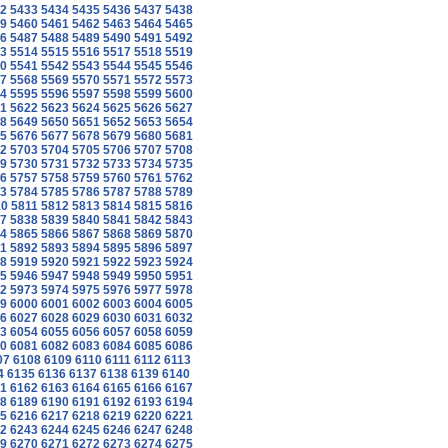
2
5433
5434
5435
5436
5437
5438
9
5460
5461
5462
5463
5464
5465
6
5487
5488
5489
5490
5491
5492
3
5514
5515
5516
5517
5518
5519
0
5541
5542
5543
5544
5545
5546
7
5568
5569
5570
5571
5572
5573
4
5595
5596
5597
5598
5599
5600
1
5622
5623
5624
5625
5626
5627
8
5649
5650
5651
5652
5653
5654
5
5676
5677
5678
5679
5680
5681
2
5703
5704
5705
5706
5707
5708
9
5730
5731
5732
5733
5734
5735
6
5757
5758
5759
5760
5761
5762
3
5784
5785
5786
5787
5788
5789
10
5811
5812
5813
5814
5815
5816
7
5838
5839
5840
5841
5842
5843
4
5865
5866
5867
5868
5869
5870
1
5892
5893
5894
5895
5896
5897
8
5919
5920
5921
5922
5923
5924
5
5946
5947
5948
5949
5950
5951
2
5973
5974
5975
5976
5977
5978
9
6000
6001
6002
6003
6004
6005
6
6027
6028
6029
6030
6031
6032
3
6054
6055
6056
6057
6058
6059
0
6081
6082
6083
6084
6085
6086
07
6108
6109
6110
6111
6112
6113
4
6135
6136
6137
6138
6139
6140
1
6162
6163
6164
6165
6166
6167
8
6189
6190
6191
6192
6193
6194
5
6216
6217
6218
6219
6220
6221
2
6243
6244
6245
6246
6247
6248
9
6270
6271
6272
6273
6274
6275