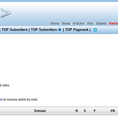
Home
|
News
|
Articles
|
Adv.
|
Submit
|
Alerts
|
TOP Submitters
|
TOP Submitters
|
TOP Pagerank
|
 sites.
st
to receive alerts by mail.
Domain
R
S
F
PR