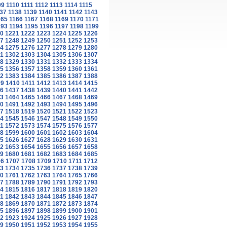
09
1110
1111
1112
1113
1114
1115
37
1138
1139
1140
1141
1142
1143
165
1166
1167
1168
1169
1170
1171
193
1194
1195
1196
1197
1198
1199
0
1221
1222
1223
1224
1225
1226
7
1248
1249
1250
1251
1252
1253
4
1275
1276
1277
1278
1279
1280
1
1302
1303
1304
1305
1306
1307
8
1329
1330
1331
1332
1333
1334
5
1356
1357
1358
1359
1360
1361
2
1383
1384
1385
1386
1387
1388
09
1410
1411
1412
1413
1414
1415
6
1437
1438
1439
1440
1441
1442
3
1464
1465
1466
1467
1468
1469
0
1491
1492
1493
1494
1495
1496
7
1518
1519
1520
1521
1522
1523
4
1545
1546
1547
1548
1549
1550
1
1572
1573
1574
1575
1576
1577
8
1599
1600
1601
1602
1603
1604
5
1626
1627
1628
1629
1630
1631
2
1653
1654
1655
1656
1657
1658
9
1680
1681
1682
1683
1684
1685
06
1707
1708
1709
1710
1711
1712
3
1734
1735
1736
1737
1738
1739
0
1761
1762
1763
1764
1765
1766
7
1788
1789
1790
1791
1792
1793
4
1815
1816
1817
1818
1819
1820
1
1842
1843
1844
1845
1846
1847
8
1869
1870
1871
1872
1873
1874
5
1896
1897
1898
1899
1900
1901
2
1923
1924
1925
1926
1927
1928
9
1950
1951
1952
1953
1954
1955