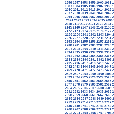
1956
1957
1958
1959
1960
1961
1
1983
1984
1985
1986
1987
1988
1
2010
2011
2012
2013
2014
2015
2
2037
2038
2039
2040
2041
2042
2
2064
2065
2066
2067
2068
2069
2
2091
2092
2093
2094
2095
2096
2118
2119
2120
2121
2122
2123
2
2145
2146
2147
2148
2149
2150
2
2172
2173
2174
2175
2176
2177
2
2199
2200
2201
2202
2203
2204
2226
2227
2228
2229
2230
2231
2
2253
2254
2255
2256
2257
2258
2
2280
2281
2282
2283
2284
2285
2
2307
2308
2309
2310
2311
2312
2
2334
2335
2336
2337
2338
2339
2
2361
2362
2363
2364
2365
2366
2
2388
2389
2390
2391
2392
2393
2415
2416
2417
2418
2419
2420
2
2442
2443
2444
2445
2446
2447
2
2469
2470
2471
2472
2473
2474
2
2496
2497
2498
2499
2500
2501
2523
2524
2525
2526
2527
2528
2
2550
2551
2552
2553
2554
2555
2
2577
2578
2579
2580
2581
2582
2
2604
2605
2606
2607
2608
2609
2631
2632
2633
2634
2635
2636
2
2658
2659
2660
2661
2662
2663
2
2685
2686
2687
2688
2689
2690
2712
2713
2714
2715
2716
2717
2
2739
2740
2741
2742
2743
2744
2
2766
2767
2768
2769
2770
2771
2
2793
2794
2795
2796
2797
2798