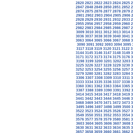
2820
2821
2822
2823
2824
2825
2
2847
2848
2849
2850
2851
2852
2
2874
2875
2876
2877
2878
2879
2
2901
2902
2903
2904
2905
2906
2928
2929
2930
2931
2932
2933
2
2955
2956
2957
2958
2959
2960
2
2982
2983
2984
2985
2986
2987
2
3009
3010
3011
3012
3013
3014
3
3036
3037
3038
3039
3040
3041
3
3063
3064
3065
3066
3067
3068
3
3090
3091
3092
3093
3094
3095
3117
3118
3119
3120
3121
3122
3
3144
3145
3146
3147
3148
3149
3
3171
3172
3173
3174
3175
3176
3
3198
3199
3200
3201
3202
3203
3225
3226
3227
3228
3229
3230
3
3252
3253
3254
3255
3256
3257
3
3279
3280
3281
3282
3283
3284
3
3306
3307
3308
3309
3310
3311
3
3333
3334
3335
3336
3337
3338
3
3360
3361
3362
3363
3364
3365
3
3387
3388
3389
3390
3391
3392
3414
3415
3416
3417
3418
3419
3
3441
3442
3443
3444
3445
3446
3
3468
3469
3470
3471
3472
3473
3
3495
3496
3497
3498
3499
3500
3522
3523
3524
3525
3526
3527
3
3549
3550
3551
3552
3553
3554
3
3576
3577
3578
3579
3580
3581
3
3603
3604
3605
3606
3607
3608
3630
3631
3632
3633
3634
3635
3
3657
3658
3659
3660
3661
3662
3