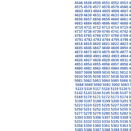
4548
4549
4550
4551
4552
4553
4
4575
4576
4577
4578
4579
4580
4
4602
4603
4604
4605
4606
4607
4629
4630
4631
4632
4633
4634
4
4656
4657
4658
4659
4660
4661
4
4683
4684
4685
4686
4687
4688
4
4710
4711
4712
4713
4714
4715
4
4737
4738
4739
4740
4741
4742
4
4764
4765
4766
4767
4768
4769
4
4791
4792
4793
4794
4795
4796
4818
4819
4820
4821
4822
4823
4
4845
4846
4847
4848
4849
4850
4
4872
4873
4874
4875
4876
4877
4
4899
4900
4901
4902
4903
4904
4926
4927
4928
4929
4930
4931
4
4953
4954
4955
4956
4957
4958
4
4980
4981
4982
4983
4984
4985
4
5007
5008
5009
5010
5011
5012
5
5034
5035
5036
5037
5038
5039
5
5061
5062
5063
5064
5065
5066
5
5088
5089
5090
5091
5092
5093
5115
5116
5117
5118
5119
5120
5
5142
5143
5144
5145
5146
5147
5
5169
5170
5171
5172
5173
5174
5
5196
5197
5198
5199
5200
5201
5223
5224
5225
5226
5227
5228
5
5250
5251
5252
5253
5254
5255
5
5277
5278
5279
5280
5281
5282
5
5304
5305
5306
5307
5308
5309
5331
5332
5333
5334
5335
5336
5
5358
5359
5360
5361
5362
5363
5
5385
5386
5387
5388
5389
5390