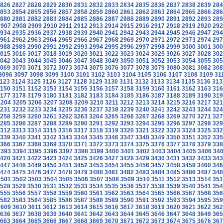
826
2827
2828
2829
2830
2831
2832
2833
2834
2835
2836
2837
2838
2839
284
853
2854
2855
2856
2857
2858
2859
2860
2861
2862
2863
2864
2865
2866
286
880
2881
2882
2883
2884
2885
2886
2887
2888
2889
2890
2891
2892
2893
289
2907
2908
2909
2910
2911
2912
2913
2914
2915
2916
2917
2918
2919
2920
292
934
2935
2936
2937
2938
2939
2940
2941
2942
2943
2944
2945
2946
2947
294
961
2962
2963
2964
2965
2966
2967
2968
2969
2970
2971
2972
2973
2974
297
988
2989
2990
2991
2992
2993
2994
2995
2996
2997
2998
2999
3000
3001
300
015
3016
3017
3018
3019
3020
3021
3022
3023
3024
3025
3026
3027
3028
302
042
3043
3044
3045
3046
3047
3048
3049
3050
3051
3052
3053
3054
3055
305
069
3070
3071
3072
3073
3074
3075
3076
3077
3078
3079
3080
3081
3082
308
3096
3097
3098
3099
3100
3101
3102
3103
3104
3105
3106
3107
3108
3109
31
123
3124
3125
3126
3127
3128
3129
3130
3131
3132
3133
3134
3135
3136
313
150
3151
3152
3153
3154
3155
3156
3157
3158
3159
3160
3161
3162
3163
316
177
3178
3179
3180
3181
3182
3183
3184
3185
3186
3187
3188
3189
3190
319
3204
3205
3206
3207
3208
3209
3210
3211
3212
3213
3214
3215
3216
3217
321
231
3232
3233
3234
3235
3236
3237
3238
3239
3240
3241
3242
3243
3244
324
258
3259
3260
3261
3262
3263
3264
3265
3266
3267
3268
3269
3270
3271
327
285
3286
3287
3288
3289
3290
3291
3292
3293
3294
3295
3296
3297
3298
329
312
3313
3314
3315
3316
3317
3318
3319
3320
3321
3322
3323
3324
3325
332
339
3340
3341
3342
3343
3344
3345
3346
3347
3348
3349
3350
3351
3352
335
366
3367
3368
3369
3370
3371
3372
3373
3374
3375
3376
3377
3378
3379
338
3393
3394
3395
3396
3397
3398
3399
3400
3401
3402
3403
3404
3405
3406
34
420
3421
3422
3423
3424
3425
3426
3427
3428
3429
3430
3431
3432
3433
343
447
3448
3449
3450
3451
3452
3453
3454
3455
3456
3457
3458
3459
3460
346
474
3475
3476
3477
3478
3479
3480
3481
3482
3483
3484
3485
3486
3487
348
3501
3502
3503
3504
3505
3506
3507
3508
3509
3510
3511
3512
3513
3514
351
528
3529
3530
3531
3532
3533
3534
3535
3536
3537
3538
3539
3540
3541
354
555
3556
3557
3558
3559
3560
3561
3562
3563
3564
3565
3566
3567
3568
356
582
3583
3584
3585
3586
3587
3588
3589
3590
3591
3592
3593
3594
3595
359
3609
3610
3611
3612
3613
3614
3615
3616
3617
3618
3619
3620
3621
3622
362
636
3637
3638
3639
3640
3641
3642
3643
3644
3645
3646
3647
3648
3649
365
663
3664
3665
3666
3667
3668
3669
3670
3671
3672
3673
3674
3675
3676
367