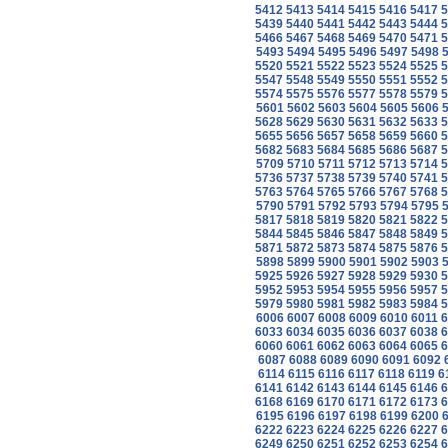
5412
5413
5414
5415
5416
5417
5
5439
5440
5441
5442
5443
5444
5
5466
5467
5468
5469
5470
5471
5
5493
5494
5495
5496
5497
5498
5520
5521
5522
5523
5524
5525
5
5547
5548
5549
5550
5551
5552
5
5574
5575
5576
5577
5578
5579
5
5601
5602
5603
5604
5605
5606
5628
5629
5630
5631
5632
5633
5
5655
5656
5657
5658
5659
5660
5
5682
5683
5684
5685
5686
5687
5
5709
5710
5711
5712
5713
5714
5
5736
5737
5738
5739
5740
5741
5
5763
5764
5765
5766
5767
5768
5
5790
5791
5792
5793
5794
5795
5817
5818
5819
5820
5821
5822
5
5844
5845
5846
5847
5848
5849
5
5871
5872
5873
5874
5875
5876
5
5898
5899
5900
5901
5902
5903
5925
5926
5927
5928
5929
5930
5
5952
5953
5954
5955
5956
5957
5
5979
5980
5981
5982
5983
5984
5
6006
6007
6008
6009
6010
6011
6
6033
6034
6035
6036
6037
6038
6
6060
6061
6062
6063
6064
6065
6
6087
6088
6089
6090
6091
6092
6114
6115
6116
6117
6118
6119
6
6141
6142
6143
6144
6145
6146
6
6168
6169
6170
6171
6172
6173
6
6195
6196
6197
6198
6199
6200
6222
6223
6224
6225
6226
6227
6
6249
6250
6251
6252
6253
6254
6