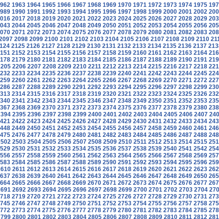
962
1963
1964
1965
1966
1967
1968
1969
1970
1971
1972
1973
1974
1975
197
989
1990
1991
1992
1993
1994
1995
1996
1997
1998
1999
2000
2001
2002
200
016
2017
2018
2019
2020
2021
2022
2023
2024
2025
2026
2027
2028
2029
203
043
2044
2045
2046
2047
2048
2049
2050
2051
2052
2053
2054
2055
2056
205
070
2071
2072
2073
2074
2075
2076
2077
2078
2079
2080
2081
2082
2083
208
2097
2098
2099
2100
2101
2102
2103
2104
2105
2106
2107
2108
2109
2110
21
124
2125
2126
2127
2128
2129
2130
2131
2132
2133
2134
2135
2136
2137
213
151
2152
2153
2154
2155
2156
2157
2158
2159
2160
2161
2162
2163
2164
216
178
2179
2180
2181
2182
2183
2184
2185
2186
2187
2188
2189
2190
2191
219
2205
2206
2207
2208
2209
2210
2211
2212
2213
2214
2215
2216
2217
2218
221
232
2233
2234
2235
2236
2237
2238
2239
2240
2241
2242
2243
2244
2245
224
259
2260
2261
2262
2263
2264
2265
2266
2267
2268
2269
2270
2271
2272
227
286
2287
2288
2289
2290
2291
2292
2293
2294
2295
2296
2297
2298
2299
230
313
2314
2315
2316
2317
2318
2319
2320
2321
2322
2323
2324
2325
2326
232
340
2341
2342
2343
2344
2345
2346
2347
2348
2349
2350
2351
2352
2353
235
367
2368
2369
2370
2371
2372
2373
2374
2375
2376
2377
2378
2379
2380
238
2394
2395
2396
2397
2398
2399
2400
2401
2402
2403
2404
2405
2406
2407
24
421
2422
2423
2424
2425
2426
2427
2428
2429
2430
2431
2432
2433
2434
243
448
2449
2450
2451
2452
2453
2454
2455
2456
2457
2458
2459
2460
2461
246
475
2476
2477
2478
2479
2480
2481
2482
2483
2484
2485
2486
2487
2488
248
2502
2503
2504
2505
2506
2507
2508
2509
2510
2511
2512
2513
2514
2515
251
529
2530
2531
2532
2533
2534
2535
2536
2537
2538
2539
2540
2541
2542
254
556
2557
2558
2559
2560
2561
2562
2563
2564
2565
2566
2567
2568
2569
257
583
2584
2585
2586
2587
2588
2589
2590
2591
2592
2593
2594
2595
2596
259
2610
2611
2612
2613
2614
2615
2616
2617
2618
2619
2620
2621
2622
2623
262
637
2638
2639
2640
2641
2642
2643
2644
2645
2646
2647
2648
2649
2650
265
664
2665
2666
2667
2668
2669
2670
2671
2672
2673
2674
2675
2676
2677
267
2691
2692
2693
2694
2695
2696
2697
2698
2699
2700
2701
2702
2703
2704
27
718
2719
2720
2721
2722
2723
2724
2725
2726
2727
2728
2729
2730
2731
273
745
2746
2747
2748
2749
2750
2751
2752
2753
2754
2755
2756
2757
2758
275
772
2773
2774
2775
2776
2777
2778
2779
2780
2781
2782
2783
2784
2785
278
2799
2800
2801
2802
2803
2804
2805
2806
2807
2808
2809
2810
2811
2812
281