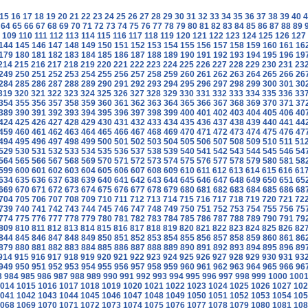
15
16
17
18
19
20
21
22
23
24
25
26
27
28
29
30
31
32
33
34
35
36
37
38
39
40
4
64
65
66
67
68
69
70
71
72
73
74
75
76
77
78
79
80
81
82
83
84
85
86
87
88
89
109
110
111
112
113
114
115
116
117
118
119
120
121
122
123
124
125
126
127
144
145
146
147
148
149
150
151
152
153
154
155
156
157
158
159
160
161
16
179
180
181
182
183
184
185
186
187
188
189
190
191
192
193
194
195
196
19
214
215
216
217
218
219
220
221
222
223
224
225
226
227
228
229
230
231
23
249
250
251
252
253
254
255
256
257
258
259
260
261
262
263
264
265
266
26
284
285
286
287
288
289
290
291
292
293
294
295
296
297
298
299
300
301
30
319
320
321
322
323
324
325
326
327
328
329
330
331
332
333
334
335
336
33
354
355
356
357
358
359
360
361
362
363
364
365
366
367
368
369
370
371
37
389
390
391
392
393
394
395
396
397
398
399
400
401
402
403
404
405
406
40
424
425
426
427
428
429
430
431
432
433
434
435
436
437
438
439
440
441
44
459
460
461
462
463
464
465
466
467
468
469
470
471
472
473
474
475
476
47
494
495
496
497
498
499
500
501
502
503
504
505
506
507
508
509
510
511
51
529
530
531
532
533
534
535
536
537
538
539
540
541
542
543
544
545
546
54
564
565
566
567
568
569
570
571
572
573
574
575
576
577
578
579
580
581
58
599
600
601
602
603
604
605
606
607
608
609
610
611
612
613
614
615
616
61
634
635
636
637
638
639
640
641
642
643
644
645
646
647
648
649
650
651
65
669
670
671
672
673
674
675
676
677
678
679
680
681
682
683
684
685
686
68
704
705
706
707
708
709
710
711
712
713
714
715
716
717
718
719
720
721
72
739
740
741
742
743
744
745
746
747
748
749
750
751
752
753
754
755
756
75
774
775
776
777
778
779
780
781
782
783
784
785
786
787
788
789
790
791
79
809
810
811
812
813
814
815
816
817
818
819
820
821
822
823
824
825
826
82
844
845
846
847
848
849
850
851
852
853
854
855
856
857
858
859
860
861
86
879
880
881
882
883
884
885
886
887
888
889
890
891
892
893
894
895
896
89
914
915
916
917
918
919
920
921
922
923
924
925
926
927
928
929
930
931
93
949
950
951
952
953
954
955
956
957
958
959
960
961
962
963
964
965
966
96
3
984
985
986
987
988
989
990
991
992
993
994
995
996
997
998
999
1000
100
014
1015
1016
1017
1018
1019
1020
1021
1022
1023
1024
1025
1026
1027
102
041
1042
1043
1044
1045
1046
1047
1048
1049
1050
1051
1052
1053
1054
105
068
1069
1070
1071
1072
1073
1074
1075
1076
1077
1078
1079
1080
1081
108