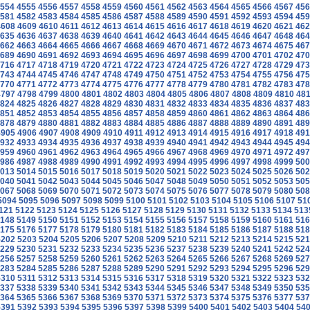
554
4555
4556
4557
4558
4559
4560
4561
4562
4563
4564
4565
4566
4567
456
581
4582
4583
4584
4585
4586
4587
4588
4589
4590
4591
4592
4593
4594
459
4608
4609
4610
4611
4612
4613
4614
4615
4616
4617
4618
4619
4620
4621
462
635
4636
4637
4638
4639
4640
4641
4642
4643
4644
4645
4646
4647
4648
464
662
4663
4664
4665
4666
4667
4668
4669
4670
4671
4672
4673
4674
4675
467
689
4690
4691
4692
4693
4694
4695
4696
4697
4698
4699
4700
4701
4702
470
716
4717
4718
4719
4720
4721
4722
4723
4724
4725
4726
4727
4728
4729
473
743
4744
4745
4746
4747
4748
4749
4750
4751
4752
4753
4754
4755
4756
475
770
4771
4772
4773
4774
4775
4776
4777
4778
4779
4780
4781
4782
4783
478
4797
4798
4799
4800
4801
4802
4803
4804
4805
4806
4807
4808
4809
4810
481
824
4825
4826
4827
4828
4829
4830
4831
4832
4833
4834
4835
4836
4837
483
851
4852
4853
4854
4855
4856
4857
4858
4859
4860
4861
4862
4863
4864
486
878
4879
4880
4881
4882
4883
4884
4885
4886
4887
4888
4889
4890
4891
489
4905
4906
4907
4908
4909
4910
4911
4912
4913
4914
4915
4916
4917
4918
491
932
4933
4934
4935
4936
4937
4938
4939
4940
4941
4942
4943
4944
4945
494
959
4960
4961
4962
4963
4964
4965
4966
4967
4968
4969
4970
4971
4972
497
986
4987
4988
4989
4990
4991
4992
4993
4994
4995
4996
4997
4998
4999
500
013
5014
5015
5016
5017
5018
5019
5020
5021
5022
5023
5024
5025
5026
502
040
5041
5042
5043
5044
5045
5046
5047
5048
5049
5050
5051
5052
5053
505
067
5068
5069
5070
5071
5072
5073
5074
5075
5076
5077
5078
5079
5080
508
5094
5095
5096
5097
5098
5099
5100
5101
5102
5103
5104
5105
5106
5107
51
121
5122
5123
5124
5125
5126
5127
5128
5129
5130
5131
5132
5133
5134
513
148
5149
5150
5151
5152
5153
5154
5155
5156
5157
5158
5159
5160
5161
516
175
5176
5177
5178
5179
5180
5181
5182
5183
5184
5185
5186
5187
5188
518
5202
5203
5204
5205
5206
5207
5208
5209
5210
5211
5212
5213
5214
5215
521
229
5230
5231
5232
5233
5234
5235
5236
5237
5238
5239
5240
5241
5242
524
256
5257
5258
5259
5260
5261
5262
5263
5264
5265
5266
5267
5268
5269
527
283
5284
5285
5286
5287
5288
5289
5290
5291
5292
5293
5294
5295
5296
529
5310
5311
5312
5313
5314
5315
5316
5317
5318
5319
5320
5321
5322
5323
532
337
5338
5339
5340
5341
5342
5343
5344
5345
5346
5347
5348
5349
5350
535
364
5365
5366
5367
5368
5369
5370
5371
5372
5373
5374
5375
5376
5377
537
5391
5392
5393
5394
5395
5396
5397
5398
5399
5400
5401
5402
5403
5404
54