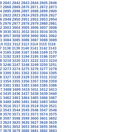
0
2841
2842
2843
2844
2845
2846
7
2868
2869
2870
2871
2872
2873
4
2895
2896
2897
2898
2899
2900
1
2922
2923
2924
2925
2926
2927
8
2949
2950
2951
2952
2953
2954
5
2976
2977
2978
2979
2980
2981
2
3003
3004
3005
3006
3007
3008
9
3030
3031
3032
3033
3034
3035
6
3057
3058
3059
3060
3061
3062
3
3084
3085
3086
3087
3088
3089
10
3111
3112
3113
3114
3115
3116
7
3138
3139
3140
3141
3142
3143
4
3165
3166
3167
3168
3169
3170
1
3192
3193
3194
3195
3196
3197
8
3219
3220
3221
3222
3223
3224
5
3246
3247
3248
3249
3250
3251
2
3273
3274
3275
3276
3277
3278
9
3300
3301
3302
3303
3304
3305
6
3327
3328
3329
3330
3331
3332
3
3354
3355
3356
3357
3358
3359
0
3381
3382
3383
3384
3385
3386
07
3408
3409
3410
3411
3412
3413
4
3435
3436
3437
3438
3439
3440
1
3462
3463
3464
3465
3466
3467
8
3489
3490
3491
3492
3493
3494
5
3516
3517
3518
3519
3520
3521
2
3543
3544
3545
3546
3547
3548
9
3570
3571
3572
3573
3574
3575
6
3597
3598
3599
3600
3601
3602
3
3624
3625
3626
3627
3628
3629
0
3651
3652
3653
3654
3655
3656
7
3678
3679
3680
3681
3682
3683