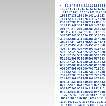
<
1
2
3
4
5
6
7
8
9
10
11
12
13
14
53
54
55
56
57
58
59
60
61
62
63
101
102
103
104
105
106
107
108
136
137
138
139
140
141
142
143
171
172
173
174
175
176
177
178
206
207
208
209
210
211
212
213
241
242
243
244
245
246
247
248
276
277
278
279
280
281
282
283
311
312
313
314
315
316
317
318
346
347
348
349
350
351
352
353
381
382
383
384
385
386
387
388
416
417
418
419
420
421
422
423
451
452
453
454
455
456
457
458
486
487
488
489
490
491
492
493
521
522
523
524
525
526
527
528
556
557
558
559
560
561
562
563
591
592
593
594
595
596
597
598
626
627
628
629
630
631
632
633
661
662
663
664
665
666
667
668
696
697
698
699
700
701
702
703
731
732
733
734
735
736
737
738
766
767
768
769
770
771
772
773
801
802
803
804
805
806
807
808
836
837
838
839
840
841
842
843
871
872
873
874
875
876
877
878
906
907
908
909
910
911
912
913
941
942
943
944
945
946
947
948
976
977
978
979
980
981
982
98
1008
1009
1010
1011
1012
1013
1
1035
1036
1037
1038
1039
1040
1
1062
1063
1064
1065
1066
1067
1