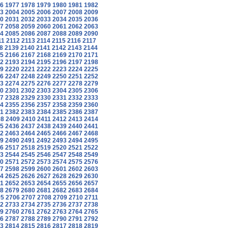
6
1977
1978
1979
1980
1981
1982
3
2004
2005
2006
2007
2008
2009
0
2031
2032
2033
2034
2035
2036
7
2058
2059
2060
2061
2062
2063
4
2085
2086
2087
2088
2089
2090
11
2112
2113
2114
2115
2116
2117
8
2139
2140
2141
2142
2143
2144
5
2166
2167
2168
2169
2170
2171
2
2193
2194
2195
2196
2197
2198
9
2220
2221
2222
2223
2224
2225
6
2247
2248
2249
2250
2251
2252
3
2274
2275
2276
2277
2278
2279
0
2301
2302
2303
2304
2305
2306
7
2328
2329
2330
2331
2332
2333
4
2355
2356
2357
2358
2359
2360
1
2382
2383
2384
2385
2386
2387
08
2409
2410
2411
2412
2413
2414
5
2436
2437
2438
2439
2440
2441
2
2463
2464
2465
2466
2467
2468
9
2490
2491
2492
2493
2494
2495
6
2517
2518
2519
2520
2521
2522
3
2544
2545
2546
2547
2548
2549
0
2571
2572
2573
2574
2575
2576
7
2598
2599
2600
2601
2602
2603
4
2625
2626
2627
2628
2629
2630
1
2652
2653
2654
2655
2656
2657
8
2679
2680
2681
2682
2683
2684
05
2706
2707
2708
2709
2710
2711
2
2733
2734
2735
2736
2737
2738
9
2760
2761
2762
2763
2764
2765
6
2787
2788
2789
2790
2791
2792
3
2814
2815
2816
2817
2818
2819