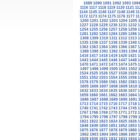
1089
1090
1091
1092
1093
109
1116
1117
1118
1119
1120
1121
11
1144
1145
1146
1147
1148
1149
11
1172
1173
1174
1175
1176
1177
11
1200
1201
1202
1203
1204
1205
1227
1228
1229
1230
1231
1232
1
1254
1255
1256
1257
1258
1259
1
1281
1282
1283
1284
1285
1286
1
1308
1309
1310
1311
1312
1313
1
1335
1336
1337
1338
1339
1340
1
1362
1363
1364
1365
1366
1367
1
1389
1390
1391
1392
1393
1394
1416
1417
1418
1419
1420
1421
1
1443
1444
1445
1446
1447
1448
1
1470
1471
1472
1473
1474
1475
1
1497
1498
1499
1500
1501
1502
1524
1525
1526
1527
1528
1529
1
1551
1552
1553
1554
1555
1556
1
1578
1579
1580
1581
1582
1583
1
1605
1606
1607
1608
1609
1610
1632
1633
1634
1635
1636
1637
1
1659
1660
1661
1662
1663
1664
1
1686
1687
1688
1689
1690
1691
1713
1714
1715
1716
1717
1718
1
1740
1741
1742
1743
1744
1745
1
1767
1768
1769
1770
1771
1772
1
1794
1795
1796
1797
1798
1799
1821
1822
1823
1824
1825
1826
1
1848
1849
1850
1851
1852
1853
1
1875
1876
1877
1878
1879
1880
1
1902
1903
1904
1905
1906
1907
1929
1930
1931
1932
1933
1934
1