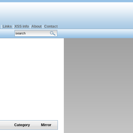
|
Links
|
XSS info
|
About
|
Contact
Category
Mirror