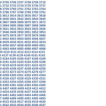
4
3705
3706
3707
3708
3709
3710
1
3732
3733
3734
3735
3736
3737
8
3759
3760
3761
3762
3763
3764
5
3786
3787
3788
3789
3790
3791
2
3813
3814
3815
3816
3817
3818
9
3840
3841
3842
3843
3844
3845
6
3867
3868
3869
3870
3871
3872
3
3894
3895
3896
3897
3898
3899
0
3921
3922
3923
3924
3925
3926
7
3948
3949
3950
3951
3952
3953
4
3975
3976
3977
3978
3979
3980
1
4002
4003
4004
4005
4006
4007
8
4029
4030
4031
4032
4033
4034
5
4056
4057
4058
4059
4060
4061
2
4083
4084
4085
4086
4087
4088
09
4110
4111
4112
4113
4114
4115
6
4137
4138
4139
4140
4141
4142
3
4164
4165
4166
4167
4168
4169
0
4191
4192
4193
4194
4195
4196
7
4218
4219
4220
4221
4222
4223
4
4245
4246
4247
4248
4249
4250
1
4272
4273
4274
4275
4276
4277
8
4299
4300
4301
4302
4303
4304
5
4326
4327
4328
4329
4330
4331
2
4353
4354
4355
4356
4357
4358
9
4380
4381
4382
4383
4384
4385
06
4407
4408
4409
4410
4411
4412
3
4434
4435
4436
4437
4438
4439
0
4461
4462
4463
4464
4465
4466
7
4488
4489
4490
4491
4492
4493
4
4515
4516
4517
4518
4519
4520
1
4542
4543
4544
4545
4546
4547