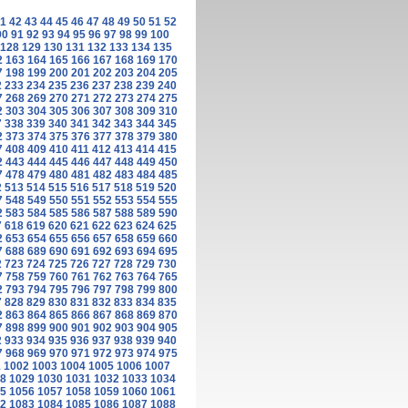
1
42
43
44
45
46
47
48
49
50
51
52
90
91
92
93
94
95
96
97
98
99
100
128
129
130
131
132
133
134
135
2
163
164
165
166
167
168
169
170
7
198
199
200
201
202
203
204
205
2
233
234
235
236
237
238
239
240
7
268
269
270
271
272
273
274
275
2
303
304
305
306
307
308
309
310
7
338
339
340
341
342
343
344
345
2
373
374
375
376
377
378
379
380
7
408
409
410
411
412
413
414
415
2
443
444
445
446
447
448
449
450
7
478
479
480
481
482
483
484
485
2
513
514
515
516
517
518
519
520
7
548
549
550
551
552
553
554
555
2
583
584
585
586
587
588
589
590
7
618
619
620
621
622
623
624
625
2
653
654
655
656
657
658
659
660
7
688
689
690
691
692
693
694
695
2
723
724
725
726
727
728
729
730
7
758
759
760
761
762
763
764
765
2
793
794
795
796
797
798
799
800
7
828
829
830
831
832
833
834
835
2
863
864
865
866
867
868
869
870
7
898
899
900
901
902
903
904
905
2
933
934
935
936
937
938
939
940
7
968
969
970
971
972
973
974
975
1
1002
1003
1004
1005
1006
1007
8
1029
1030
1031
1032
1033
1034
5
1056
1057
1058
1059
1060
1061
2
1083
1084
1085
1086
1087
1088