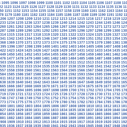
4
1095
1096
1097
1098
1099
1100
1101
1102
1103
1104
1105
1106
1107
1108
11
22
1123
1124
1125
1126
1127
1128
1129
1130
1131
1132
1133
1134
1135
1136
11
50
1151
1152
1153
1154
1155
1156
1157
1158
1159
1160
1161
1162
1163
1164
1
78
1179
1180
1181
1182
1183
1184
1185
1186
1187
1188
1189
1190
1191
1192
1
1206
1207
1208
1209
1210
1211
1212
1213
1214
1215
1216
1217
1218
1219
122
233
1234
1235
1236
1237
1238
1239
1240
1241
1242
1243
1244
1245
1246
124
260
1261
1262
1263
1264
1265
1266
1267
1268
1269
1270
1271
1272
1273
127
287
1288
1289
1290
1291
1292
1293
1294
1295
1296
1297
1298
1299
1300
130
314
1315
1316
1317
1318
1319
1320
1321
1322
1323
1324
1325
1326
1327
132
341
1342
1343
1344
1345
1346
1347
1348
1349
1350
1351
1352
1353
1354
135
368
1369
1370
1371
1372
1373
1374
1375
1376
1377
1378
1379
1380
1381
138
1395
1396
1397
1398
1399
1400
1401
1402
1403
1404
1405
1406
1407
1408
14
422
1423
1424
1425
1426
1427
1428
1429
1430
1431
1432
1433
1434
1435
143
449
1450
1451
1452
1453
1454
1455
1456
1457
1458
1459
1460
1461
1462
146
476
1477
1478
1479
1480
1481
1482
1483
1484
1485
1486
1487
1488
1489
149
1503
1504
1505
1506
1507
1508
1509
1510
1511
1512
1513
1514
1515
1516
151
530
1531
1532
1533
1534
1535
1536
1537
1538
1539
1540
1541
1542
1543
154
557
1558
1559
1560
1561
1562
1563
1564
1565
1566
1567
1568
1569
1570
157
584
1585
1586
1587
1588
1589
1590
1591
1592
1593
1594
1595
1596
1597
159
1611
1612
1613
1614
1615
1616
1617
1618
1619
1620
1621
1622
1623
1624
162
638
1639
1640
1641
1642
1643
1644
1645
1646
1647
1648
1649
1650
1651
165
665
1666
1667
1668
1669
1670
1671
1672
1673
1674
1675
1676
1677
1678
167
1692
1693
1694
1695
1696
1697
1698
1699
1700
1701
1702
1703
1704
1705
17
719
1720
1721
1722
1723
1724
1725
1726
1727
1728
1729
1730
1731
1732
173
746
1747
1748
1749
1750
1751
1752
1753
1754
1755
1756
1757
1758
1759
176
773
1774
1775
1776
1777
1778
1779
1780
1781
1782
1783
1784
1785
1786
178
1800
1801
1802
1803
1804
1805
1806
1807
1808
1809
1810
1811
1812
1813
181
827
1828
1829
1830
1831
1832
1833
1834
1835
1836
1837
1838
1839
1840
184
854
1855
1856
1857
1858
1859
1860
1861
1862
1863
1864
1865
1866
1867
186
881
1882
1883
1884
1885
1886
1887
1888
1889
1890
1891
1892
1893
1894
189
1908
1909
1910
1911
1912
1913
1914
1915
1916
1917
1918
1919
1920
1921
192
935
1936
1937
1938
1939
1940
1941
1942
1943
1944
1945
1946
1947
1948
194