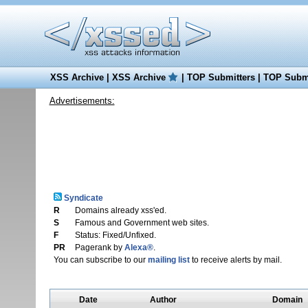
XSS Archive
|
XSS Archive
|
TOP Submitters
|
TOP Submi
Advertisements:
Syndicate
R
Domains already xss'ed.
S
Famous and Government web sites.
F
Status: Fixed/Unfixed.
PR
Pagerank by
Alexa®
.
You can subscribe to our
mailing list
to receive alerts by mail.
Date
Author
Domain