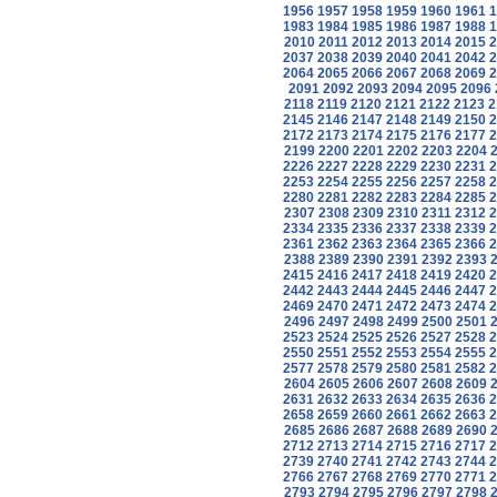
1956
1957
1958
1959
1960
1961
1
1983
1984
1985
1986
1987
1988
1
2010
2011
2012
2013
2014
2015
2
2037
2038
2039
2040
2041
2042
2
2064
2065
2066
2067
2068
2069
2
2091
2092
2093
2094
2095
2096
2118
2119
2120
2121
2122
2123
2
2145
2146
2147
2148
2149
2150
2
2172
2173
2174
2175
2176
2177
2
2199
2200
2201
2202
2203
2204
2226
2227
2228
2229
2230
2231
2
2253
2254
2255
2256
2257
2258
2
2280
2281
2282
2283
2284
2285
2
2307
2308
2309
2310
2311
2312
2
2334
2335
2336
2337
2338
2339
2
2361
2362
2363
2364
2365
2366
2
2388
2389
2390
2391
2392
2393
2415
2416
2417
2418
2419
2420
2
2442
2443
2444
2445
2446
2447
2
2469
2470
2471
2472
2473
2474
2
2496
2497
2498
2499
2500
2501
2523
2524
2525
2526
2527
2528
2
2550
2551
2552
2553
2554
2555
2
2577
2578
2579
2580
2581
2582
2
2604
2605
2606
2607
2608
2609
2631
2632
2633
2634
2635
2636
2
2658
2659
2660
2661
2662
2663
2
2685
2686
2687
2688
2689
2690
2712
2713
2714
2715
2716
2717
2
2739
2740
2741
2742
2743
2744
2
2766
2767
2768
2769
2770
2771
2
2793
2794
2795
2796
2797
2798