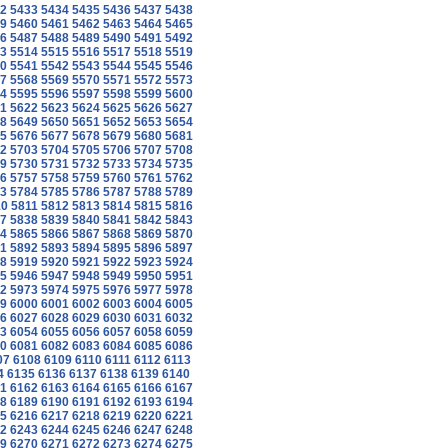
2
5433
5434
5435
5436
5437
5438
9
5460
5461
5462
5463
5464
5465
6
5487
5488
5489
5490
5491
5492
3
5514
5515
5516
5517
5518
5519
0
5541
5542
5543
5544
5545
5546
7
5568
5569
5570
5571
5572
5573
4
5595
5596
5597
5598
5599
5600
1
5622
5623
5624
5625
5626
5627
8
5649
5650
5651
5652
5653
5654
5
5676
5677
5678
5679
5680
5681
2
5703
5704
5705
5706
5707
5708
9
5730
5731
5732
5733
5734
5735
6
5757
5758
5759
5760
5761
5762
3
5784
5785
5786
5787
5788
5789
10
5811
5812
5813
5814
5815
5816
7
5838
5839
5840
5841
5842
5843
4
5865
5866
5867
5868
5869
5870
1
5892
5893
5894
5895
5896
5897
8
5919
5920
5921
5922
5923
5924
5
5946
5947
5948
5949
5950
5951
2
5973
5974
5975
5976
5977
5978
9
6000
6001
6002
6003
6004
6005
6
6027
6028
6029
6030
6031
6032
3
6054
6055
6056
6057
6058
6059
0
6081
6082
6083
6084
6085
6086
07
6108
6109
6110
6111
6112
6113
4
6135
6136
6137
6138
6139
6140
1
6162
6163
6164
6165
6166
6167
8
6189
6190
6191
6192
6193
6194
5
6216
6217
6218
6219
6220
6221
2
6243
6244
6245
6246
6247
6248
9
6270
6271
6272
6273
6274
6275