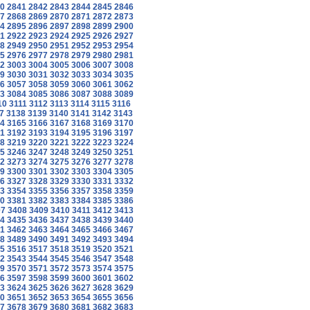
0
2841
2842
2843
2844
2845
2846
7
2868
2869
2870
2871
2872
2873
4
2895
2896
2897
2898
2899
2900
1
2922
2923
2924
2925
2926
2927
8
2949
2950
2951
2952
2953
2954
5
2976
2977
2978
2979
2980
2981
2
3003
3004
3005
3006
3007
3008
9
3030
3031
3032
3033
3034
3035
6
3057
3058
3059
3060
3061
3062
3
3084
3085
3086
3087
3088
3089
10
3111
3112
3113
3114
3115
3116
7
3138
3139
3140
3141
3142
3143
4
3165
3166
3167
3168
3169
3170
1
3192
3193
3194
3195
3196
3197
8
3219
3220
3221
3222
3223
3224
5
3246
3247
3248
3249
3250
3251
2
3273
3274
3275
3276
3277
3278
9
3300
3301
3302
3303
3304
3305
6
3327
3328
3329
3330
3331
3332
3
3354
3355
3356
3357
3358
3359
0
3381
3382
3383
3384
3385
3386
07
3408
3409
3410
3411
3412
3413
4
3435
3436
3437
3438
3439
3440
1
3462
3463
3464
3465
3466
3467
8
3489
3490
3491
3492
3493
3494
5
3516
3517
3518
3519
3520
3521
2
3543
3544
3545
3546
3547
3548
9
3570
3571
3572
3573
3574
3575
6
3597
3598
3599
3600
3601
3602
3
3624
3625
3626
3627
3628
3629
0
3651
3652
3653
3654
3655
3656
7
3678
3679
3680
3681
3682
3683