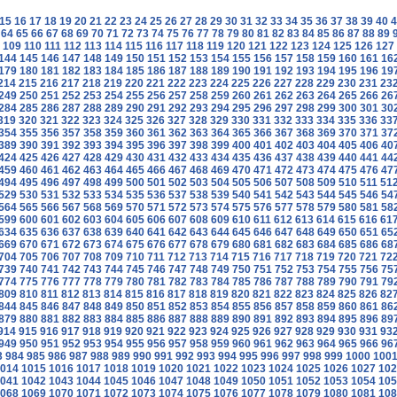
15
16
17
18
19
20
21
22
23
24
25
26
27
28
29
30
31
32
33
34
35
36
37
38
39
40
4
64
65
66
67
68
69
70
71
72
73
74
75
76
77
78
79
80
81
82
83
84
85
86
87
88
89
109
110
111
112
113
114
115
116
117
118
119
120
121
122
123
124
125
126
127
144
145
146
147
148
149
150
151
152
153
154
155
156
157
158
159
160
161
16
179
180
181
182
183
184
185
186
187
188
189
190
191
192
193
194
195
196
19
214
215
216
217
218
219
220
221
222
223
224
225
226
227
228
229
230
231
23
249
250
251
252
253
254
255
256
257
258
259
260
261
262
263
264
265
266
26
284
285
286
287
288
289
290
291
292
293
294
295
296
297
298
299
300
301
30
319
320
321
322
323
324
325
326
327
328
329
330
331
332
333
334
335
336
33
354
355
356
357
358
359
360
361
362
363
364
365
366
367
368
369
370
371
37
389
390
391
392
393
394
395
396
397
398
399
400
401
402
403
404
405
406
40
424
425
426
427
428
429
430
431
432
433
434
435
436
437
438
439
440
441
44
459
460
461
462
463
464
465
466
467
468
469
470
471
472
473
474
475
476
47
494
495
496
497
498
499
500
501
502
503
504
505
506
507
508
509
510
511
51
529
530
531
532
533
534
535
536
537
538
539
540
541
542
543
544
545
546
54
564
565
566
567
568
569
570
571
572
573
574
575
576
577
578
579
580
581
58
599
600
601
602
603
604
605
606
607
608
609
610
611
612
613
614
615
616
61
634
635
636
637
638
639
640
641
642
643
644
645
646
647
648
649
650
651
65
669
670
671
672
673
674
675
676
677
678
679
680
681
682
683
684
685
686
68
704
705
706
707
708
709
710
711
712
713
714
715
716
717
718
719
720
721
72
739
740
741
742
743
744
745
746
747
748
749
750
751
752
753
754
755
756
75
774
775
776
777
778
779
780
781
782
783
784
785
786
787
788
789
790
791
79
809
810
811
812
813
814
815
816
817
818
819
820
821
822
823
824
825
826
82
844
845
846
847
848
849
850
851
852
853
854
855
856
857
858
859
860
861
86
879
880
881
882
883
884
885
886
887
888
889
890
891
892
893
894
895
896
89
914
915
916
917
918
919
920
921
922
923
924
925
926
927
928
929
930
931
93
949
950
951
952
953
954
955
956
957
958
959
960
961
962
963
964
965
966
96
3
984
985
986
987
988
989
990
991
992
993
994
995
996
997
998
999
1000
100
014
1015
1016
1017
1018
1019
1020
1021
1022
1023
1024
1025
1026
1027
102
041
1042
1043
1044
1045
1046
1047
1048
1049
1050
1051
1052
1053
1054
105
068
1069
1070
1071
1072
1073
1074
1075
1076
1077
1078
1079
1080
1081
108