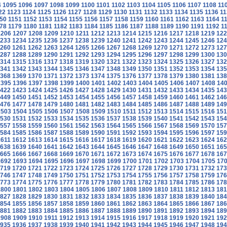
4
1095
1096
1097
1098
1099
1100
1101
1102
1103
1104
1105
1106
1107
1108
11
22
1123
1124
1125
1126
1127
1128
1129
1130
1131
1132
1133
1134
1135
1136
11
50
1151
1152
1153
1154
1155
1156
1157
1158
1159
1160
1161
1162
1163
1164
1
78
1179
1180
1181
1182
1183
1184
1185
1186
1187
1188
1189
1190
1191
1192
1
1206
1207
1208
1209
1210
1211
1212
1213
1214
1215
1216
1217
1218
1219
122
233
1234
1235
1236
1237
1238
1239
1240
1241
1242
1243
1244
1245
1246
124
260
1261
1262
1263
1264
1265
1266
1267
1268
1269
1270
1271
1272
1273
127
287
1288
1289
1290
1291
1292
1293
1294
1295
1296
1297
1298
1299
1300
130
314
1315
1316
1317
1318
1319
1320
1321
1322
1323
1324
1325
1326
1327
132
341
1342
1343
1344
1345
1346
1347
1348
1349
1350
1351
1352
1353
1354
135
368
1369
1370
1371
1372
1373
1374
1375
1376
1377
1378
1379
1380
1381
138
1395
1396
1397
1398
1399
1400
1401
1402
1403
1404
1405
1406
1407
1408
14
422
1423
1424
1425
1426
1427
1428
1429
1430
1431
1432
1433
1434
1435
143
449
1450
1451
1452
1453
1454
1455
1456
1457
1458
1459
1460
1461
1462
146
476
1477
1478
1479
1480
1481
1482
1483
1484
1485
1486
1487
1488
1489
149
1503
1504
1505
1506
1507
1508
1509
1510
1511
1512
1513
1514
1515
1516
151
530
1531
1532
1533
1534
1535
1536
1537
1538
1539
1540
1541
1542
1543
154
557
1558
1559
1560
1561
1562
1563
1564
1565
1566
1567
1568
1569
1570
157
584
1585
1586
1587
1588
1589
1590
1591
1592
1593
1594
1595
1596
1597
159
1611
1612
1613
1614
1615
1616
1617
1618
1619
1620
1621
1622
1623
1624
162
638
1639
1640
1641
1642
1643
1644
1645
1646
1647
1648
1649
1650
1651
165
665
1666
1667
1668
1669
1670
1671
1672
1673
1674
1675
1676
1677
1678
167
1692
1693
1694
1695
1696
1697
1698
1699
1700
1701
1702
1703
1704
1705
17
719
1720
1721
1722
1723
1724
1725
1726
1727
1728
1729
1730
1731
1732
173
746
1747
1748
1749
1750
1751
1752
1753
1754
1755
1756
1757
1758
1759
176
773
1774
1775
1776
1777
1778
1779
1780
1781
1782
1783
1784
1785
1786
178
1800
1801
1802
1803
1804
1805
1806
1807
1808
1809
1810
1811
1812
1813
181
827
1828
1829
1830
1831
1832
1833
1834
1835
1836
1837
1838
1839
1840
184
854
1855
1856
1857
1858
1859
1860
1861
1862
1863
1864
1865
1866
1867
186
881
1882
1883
1884
1885
1886
1887
1888
1889
1890
1891
1892
1893
1894
189
1908
1909
1910
1911
1912
1913
1914
1915
1916
1917
1918
1919
1920
1921
192
935
1936
1937
1938
1939
1940
1941
1942
1943
1944
1945
1946
1947
1948
194