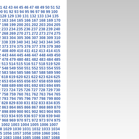
1
42
43
44
45
46
47
48
49
50
51
52
90
91
92
93
94
95
96
97
98
99
100
128
129
130
131
132
133
134
135
2
163
164
165
166
167
168
169
170
7
198
199
200
201
202
203
204
205
2
233
234
235
236
237
238
239
240
7
268
269
270
271
272
273
274
275
2
303
304
305
306
307
308
309
310
7
338
339
340
341
342
343
344
345
2
373
374
375
376
377
378
379
380
7
408
409
410
411
412
413
414
415
2
443
444
445
446
447
448
449
450
7
478
479
480
481
482
483
484
485
2
513
514
515
516
517
518
519
520
7
548
549
550
551
552
553
554
555
2
583
584
585
586
587
588
589
590
7
618
619
620
621
622
623
624
625
2
653
654
655
656
657
658
659
660
7
688
689
690
691
692
693
694
695
2
723
724
725
726
727
728
729
730
7
758
759
760
761
762
763
764
765
2
793
794
795
796
797
798
799
800
7
828
829
830
831
832
833
834
835
2
863
864
865
866
867
868
869
870
7
898
899
900
901
902
903
904
905
2
933
934
935
936
937
938
939
940
7
968
969
970
971
972
973
974
975
1
1002
1003
1004
1005
1006
1007
8
1029
1030
1031
1032
1033
1034
5
1056
1057
1058
1059
1060
1061
2
1083
1084
1085
1086
1087
1088