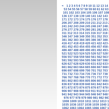
<
1
2
3
4
5
6
7
8
9
10
11
12
13
14
53
54
55
56
57
58
59
60
61
62
63
101
102
103
104
105
106
107
108
136
137
138
139
140
141
142
143
171
172
173
174
175
176
177
178
206
207
208
209
210
211
212
213
241
242
243
244
245
246
247
248
276
277
278
279
280
281
282
283
311
312
313
314
315
316
317
318
346
347
348
349
350
351
352
353
381
382
383
384
385
386
387
388
416
417
418
419
420
421
422
423
451
452
453
454
455
456
457
458
486
487
488
489
490
491
492
493
521
522
523
524
525
526
527
528
556
557
558
559
560
561
562
563
591
592
593
594
595
596
597
598
626
627
628
629
630
631
632
633
661
662
663
664
665
666
667
668
696
697
698
699
700
701
702
703
731
732
733
734
735
736
737
738
766
767
768
769
770
771
772
773
801
802
803
804
805
806
807
808
836
837
838
839
840
841
842
843
871
872
873
874
875
876
877
878
906
907
908
909
910
911
912
913
941
942
943
944
945
946
947
948
976
977
978
979
980
981
982
98
1008
1009
1010
1011
1012
1013
1
1035
1036
1037
1038
1039
1040
1
1062
1063
1064
1065
1066
1067
1