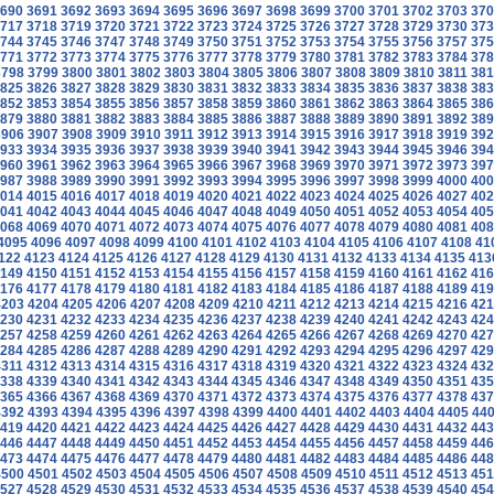
690
3691
3692
3693
3694
3695
3696
3697
3698
3699
3700
3701
3702
3703
370
717
3718
3719
3720
3721
3722
3723
3724
3725
3726
3727
3728
3729
3730
373
744
3745
3746
3747
3748
3749
3750
3751
3752
3753
3754
3755
3756
3757
375
771
3772
3773
3774
3775
3776
3777
3778
3779
3780
3781
3782
3783
3784
378
3798
3799
3800
3801
3802
3803
3804
3805
3806
3807
3808
3809
3810
3811
381
825
3826
3827
3828
3829
3830
3831
3832
3833
3834
3835
3836
3837
3838
383
852
3853
3854
3855
3856
3857
3858
3859
3860
3861
3862
3863
3864
3865
386
879
3880
3881
3882
3883
3884
3885
3886
3887
3888
3889
3890
3891
3892
389
3906
3907
3908
3909
3910
3911
3912
3913
3914
3915
3916
3917
3918
3919
392
933
3934
3935
3936
3937
3938
3939
3940
3941
3942
3943
3944
3945
3946
394
960
3961
3962
3963
3964
3965
3966
3967
3968
3969
3970
3971
3972
3973
397
987
3988
3989
3990
3991
3992
3993
3994
3995
3996
3997
3998
3999
4000
400
014
4015
4016
4017
4018
4019
4020
4021
4022
4023
4024
4025
4026
4027
402
041
4042
4043
4044
4045
4046
4047
4048
4049
4050
4051
4052
4053
4054
405
068
4069
4070
4071
4072
4073
4074
4075
4076
4077
4078
4079
4080
4081
408
4095
4096
4097
4098
4099
4100
4101
4102
4103
4104
4105
4106
4107
4108
41
122
4123
4124
4125
4126
4127
4128
4129
4130
4131
4132
4133
4134
4135
413
149
4150
4151
4152
4153
4154
4155
4156
4157
4158
4159
4160
4161
4162
416
176
4177
4178
4179
4180
4181
4182
4183
4184
4185
4186
4187
4188
4189
419
4203
4204
4205
4206
4207
4208
4209
4210
4211
4212
4213
4214
4215
4216
421
230
4231
4232
4233
4234
4235
4236
4237
4238
4239
4240
4241
4242
4243
424
257
4258
4259
4260
4261
4262
4263
4264
4265
4266
4267
4268
4269
4270
427
284
4285
4286
4287
4288
4289
4290
4291
4292
4293
4294
4295
4296
4297
429
4311
4312
4313
4314
4315
4316
4317
4318
4319
4320
4321
4322
4323
4324
432
338
4339
4340
4341
4342
4343
4344
4345
4346
4347
4348
4349
4350
4351
435
365
4366
4367
4368
4369
4370
4371
4372
4373
4374
4375
4376
4377
4378
437
4392
4393
4394
4395
4396
4397
4398
4399
4400
4401
4402
4403
4404
4405
44
419
4420
4421
4422
4423
4424
4425
4426
4427
4428
4429
4430
4431
4432
443
446
4447
4448
4449
4450
4451
4452
4453
4454
4455
4456
4457
4458
4459
446
473
4474
4475
4476
4477
4478
4479
4480
4481
4482
4483
4484
4485
4486
448
4500
4501
4502
4503
4504
4505
4506
4507
4508
4509
4510
4511
4512
4513
451
527
4528
4529
4530
4531
4532
4533
4534
4535
4536
4537
4538
4539
4540
454