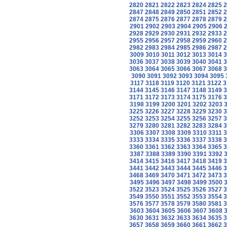
2820
2821
2822
2823
2824
2825
2
2847
2848
2849
2850
2851
2852
2
2874
2875
2876
2877
2878
2879
2
2901
2902
2903
2904
2905
2906
2928
2929
2930
2931
2932
2933
2
2955
2956
2957
2958
2959
2960
2
2982
2983
2984
2985
2986
2987
2
3009
3010
3011
3012
3013
3014
3
3036
3037
3038
3039
3040
3041
3
3063
3064
3065
3066
3067
3068
3
3090
3091
3092
3093
3094
3095
3117
3118
3119
3120
3121
3122
3
3144
3145
3146
3147
3148
3149
3
3171
3172
3173
3174
3175
3176
3
3198
3199
3200
3201
3202
3203
3225
3226
3227
3228
3229
3230
3
3252
3253
3254
3255
3256
3257
3
3279
3280
3281
3282
3283
3284
3
3306
3307
3308
3309
3310
3311
3
3333
3334
3335
3336
3337
3338
3
3360
3361
3362
3363
3364
3365
3
3387
3388
3389
3390
3391
3392
3414
3415
3416
3417
3418
3419
3
3441
3442
3443
3444
3445
3446
3
3468
3469
3470
3471
3472
3473
3
3495
3496
3497
3498
3499
3500
3522
3523
3524
3525
3526
3527
3
3549
3550
3551
3552
3553
3554
3
3576
3577
3578
3579
3580
3581
3
3603
3604
3605
3606
3607
3608
3630
3631
3632
3633
3634
3635
3
3657
3658
3659
3660
3661
3662
3