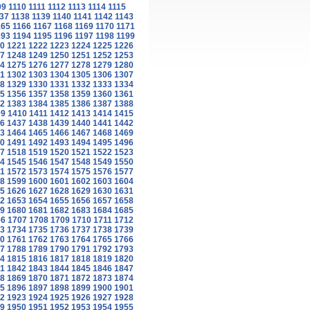
09
1110
1111
1112
1113
1114
1115
37
1138
1139
1140
1141
1142
1143
165
1166
1167
1168
1169
1170
1171
193
1194
1195
1196
1197
1198
1199
0
1221
1222
1223
1224
1225
1226
7
1248
1249
1250
1251
1252
1253
4
1275
1276
1277
1278
1279
1280
1
1302
1303
1304
1305
1306
1307
8
1329
1330
1331
1332
1333
1334
5
1356
1357
1358
1359
1360
1361
2
1383
1384
1385
1386
1387
1388
09
1410
1411
1412
1413
1414
1415
6
1437
1438
1439
1440
1441
1442
3
1464
1465
1466
1467
1468
1469
0
1491
1492
1493
1494
1495
1496
7
1518
1519
1520
1521
1522
1523
4
1545
1546
1547
1548
1549
1550
1
1572
1573
1574
1575
1576
1577
8
1599
1600
1601
1602
1603
1604
5
1626
1627
1628
1629
1630
1631
2
1653
1654
1655
1656
1657
1658
9
1680
1681
1682
1683
1684
1685
06
1707
1708
1709
1710
1711
1712
3
1734
1735
1736
1737
1738
1739
0
1761
1762
1763
1764
1765
1766
7
1788
1789
1790
1791
1792
1793
4
1815
1816
1817
1818
1819
1820
1
1842
1843
1844
1845
1846
1847
8
1869
1870
1871
1872
1873
1874
5
1896
1897
1898
1899
1900
1901
2
1923
1924
1925
1926
1927
1928
9
1950
1951
1952
1953
1954
1955