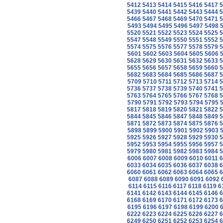
5412
5413
5414
5415
5416
5417
5
5439
5440
5441
5442
5443
5444
5
5466
5467
5468
5469
5470
5471
5
5493
5494
5495
5496
5497
5498
5520
5521
5522
5523
5524
5525
5
5547
5548
5549
5550
5551
5552
5
5574
5575
5576
5577
5578
5579
5
5601
5602
5603
5604
5605
5606
5628
5629
5630
5631
5632
5633
5
5655
5656
5657
5658
5659
5660
5
5682
5683
5684
5685
5686
5687
5
5709
5710
5711
5712
5713
5714
5
5736
5737
5738
5739
5740
5741
5
5763
5764
5765
5766
5767
5768
5
5790
5791
5792
5793
5794
5795
5817
5818
5819
5820
5821
5822
5
5844
5845
5846
5847
5848
5849
5
5871
5872
5873
5874
5875
5876
5
5898
5899
5900
5901
5902
5903
5925
5926
5927
5928
5929
5930
5
5952
5953
5954
5955
5956
5957
5
5979
5980
5981
5982
5983
5984
5
6006
6007
6008
6009
6010
6011
6
6033
6034
6035
6036
6037
6038
6
6060
6061
6062
6063
6064
6065
6
6087
6088
6089
6090
6091
6092
6114
6115
6116
6117
6118
6119
6
6141
6142
6143
6144
6145
6146
6
6168
6169
6170
6171
6172
6173
6
6195
6196
6197
6198
6199
6200
6222
6223
6224
6225
6226
6227
6
6249
6250
6251
6252
6253
6254
6