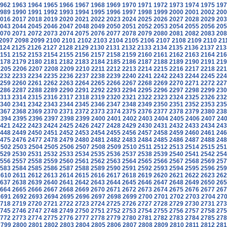
962
1963
1964
1965
1966
1967
1968
1969
1970
1971
1972
1973
1974
1975
197
989
1990
1991
1992
1993
1994
1995
1996
1997
1998
1999
2000
2001
2002
200
016
2017
2018
2019
2020
2021
2022
2023
2024
2025
2026
2027
2028
2029
203
043
2044
2045
2046
2047
2048
2049
2050
2051
2052
2053
2054
2055
2056
205
070
2071
2072
2073
2074
2075
2076
2077
2078
2079
2080
2081
2082
2083
208
2097
2098
2099
2100
2101
2102
2103
2104
2105
2106
2107
2108
2109
2110
21
124
2125
2126
2127
2128
2129
2130
2131
2132
2133
2134
2135
2136
2137
213
151
2152
2153
2154
2155
2156
2157
2158
2159
2160
2161
2162
2163
2164
216
178
2179
2180
2181
2182
2183
2184
2185
2186
2187
2188
2189
2190
2191
219
2205
2206
2207
2208
2209
2210
2211
2212
2213
2214
2215
2216
2217
2218
221
232
2233
2234
2235
2236
2237
2238
2239
2240
2241
2242
2243
2244
2245
224
259
2260
2261
2262
2263
2264
2265
2266
2267
2268
2269
2270
2271
2272
227
286
2287
2288
2289
2290
2291
2292
2293
2294
2295
2296
2297
2298
2299
230
313
2314
2315
2316
2317
2318
2319
2320
2321
2322
2323
2324
2325
2326
232
340
2341
2342
2343
2344
2345
2346
2347
2348
2349
2350
2351
2352
2353
235
367
2368
2369
2370
2371
2372
2373
2374
2375
2376
2377
2378
2379
2380
238
2394
2395
2396
2397
2398
2399
2400
2401
2402
2403
2404
2405
2406
2407
24
421
2422
2423
2424
2425
2426
2427
2428
2429
2430
2431
2432
2433
2434
243
448
2449
2450
2451
2452
2453
2454
2455
2456
2457
2458
2459
2460
2461
246
475
2476
2477
2478
2479
2480
2481
2482
2483
2484
2485
2486
2487
2488
248
2502
2503
2504
2505
2506
2507
2508
2509
2510
2511
2512
2513
2514
2515
251
529
2530
2531
2532
2533
2534
2535
2536
2537
2538
2539
2540
2541
2542
254
556
2557
2558
2559
2560
2561
2562
2563
2564
2565
2566
2567
2568
2569
257
583
2584
2585
2586
2587
2588
2589
2590
2591
2592
2593
2594
2595
2596
259
2610
2611
2612
2613
2614
2615
2616
2617
2618
2619
2620
2621
2622
2623
262
637
2638
2639
2640
2641
2642
2643
2644
2645
2646
2647
2648
2649
2650
265
664
2665
2666
2667
2668
2669
2670
2671
2672
2673
2674
2675
2676
2677
267
2691
2692
2693
2694
2695
2696
2697
2698
2699
2700
2701
2702
2703
2704
27
718
2719
2720
2721
2722
2723
2724
2725
2726
2727
2728
2729
2730
2731
273
745
2746
2747
2748
2749
2750
2751
2752
2753
2754
2755
2756
2757
2758
275
772
2773
2774
2775
2776
2777
2778
2779
2780
2781
2782
2783
2784
2785
278
2799
2800
2801
2802
2803
2804
2805
2806
2807
2808
2809
2810
2811
2812
281