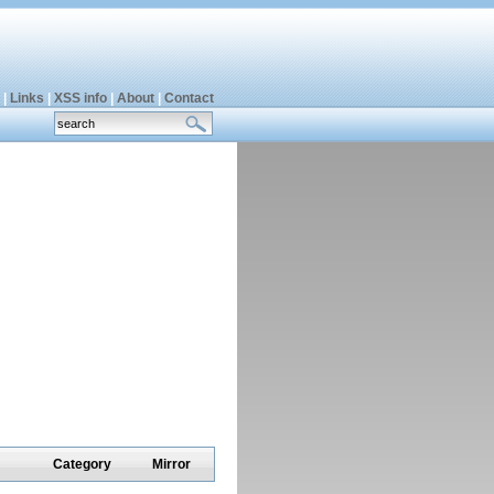
|
Links
|
XSS info
|
About
|
Contact
Category
Mirror