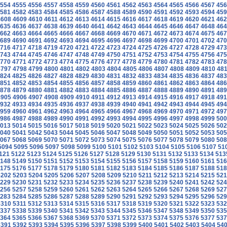
554
4555
4556
4557
4558
4559
4560
4561
4562
4563
4564
4565
4566
4567
456
581
4582
4583
4584
4585
4586
4587
4588
4589
4590
4591
4592
4593
4594
459
4608
4609
4610
4611
4612
4613
4614
4615
4616
4617
4618
4619
4620
4621
462
635
4636
4637
4638
4639
4640
4641
4642
4643
4644
4645
4646
4647
4648
464
662
4663
4664
4665
4666
4667
4668
4669
4670
4671
4672
4673
4674
4675
467
689
4690
4691
4692
4693
4694
4695
4696
4697
4698
4699
4700
4701
4702
470
716
4717
4718
4719
4720
4721
4722
4723
4724
4725
4726
4727
4728
4729
473
743
4744
4745
4746
4747
4748
4749
4750
4751
4752
4753
4754
4755
4756
475
770
4771
4772
4773
4774
4775
4776
4777
4778
4779
4780
4781
4782
4783
478
4797
4798
4799
4800
4801
4802
4803
4804
4805
4806
4807
4808
4809
4810
481
824
4825
4826
4827
4828
4829
4830
4831
4832
4833
4834
4835
4836
4837
483
851
4852
4853
4854
4855
4856
4857
4858
4859
4860
4861
4862
4863
4864
486
878
4879
4880
4881
4882
4883
4884
4885
4886
4887
4888
4889
4890
4891
489
4905
4906
4907
4908
4909
4910
4911
4912
4913
4914
4915
4916
4917
4918
491
932
4933
4934
4935
4936
4937
4938
4939
4940
4941
4942
4943
4944
4945
494
959
4960
4961
4962
4963
4964
4965
4966
4967
4968
4969
4970
4971
4972
497
986
4987
4988
4989
4990
4991
4992
4993
4994
4995
4996
4997
4998
4999
500
013
5014
5015
5016
5017
5018
5019
5020
5021
5022
5023
5024
5025
5026
502
040
5041
5042
5043
5044
5045
5046
5047
5048
5049
5050
5051
5052
5053
505
067
5068
5069
5070
5071
5072
5073
5074
5075
5076
5077
5078
5079
5080
508
5094
5095
5096
5097
5098
5099
5100
5101
5102
5103
5104
5105
5106
5107
51
121
5122
5123
5124
5125
5126
5127
5128
5129
5130
5131
5132
5133
5134
513
148
5149
5150
5151
5152
5153
5154
5155
5156
5157
5158
5159
5160
5161
516
175
5176
5177
5178
5179
5180
5181
5182
5183
5184
5185
5186
5187
5188
518
5202
5203
5204
5205
5206
5207
5208
5209
5210
5211
5212
5213
5214
5215
521
229
5230
5231
5232
5233
5234
5235
5236
5237
5238
5239
5240
5241
5242
524
256
5257
5258
5259
5260
5261
5262
5263
5264
5265
5266
5267
5268
5269
527
283
5284
5285
5286
5287
5288
5289
5290
5291
5292
5293
5294
5295
5296
529
5310
5311
5312
5313
5314
5315
5316
5317
5318
5319
5320
5321
5322
5323
532
337
5338
5339
5340
5341
5342
5343
5344
5345
5346
5347
5348
5349
5350
535
364
5365
5366
5367
5368
5369
5370
5371
5372
5373
5374
5375
5376
5377
537
5391
5392
5393
5394
5395
5396
5397
5398
5399
5400
5401
5402
5403
5404
54