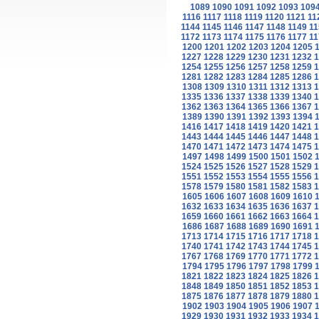
1089
1090
1091
1092
1093
109
1116
1117
1118
1119
1120
1121
11
1144
1145
1146
1147
1148
1149
11
1172
1173
1174
1175
1176
1177
11
1200
1201
1202
1203
1204
1205
1227
1228
1229
1230
1231
1232
1
1254
1255
1256
1257
1258
1259
1
1281
1282
1283
1284
1285
1286
1
1308
1309
1310
1311
1312
1313
1
1335
1336
1337
1338
1339
1340
1
1362
1363
1364
1365
1366
1367
1
1389
1390
1391
1392
1393
1394
1416
1417
1418
1419
1420
1421
1
1443
1444
1445
1446
1447
1448
1
1470
1471
1472
1473
1474
1475
1
1497
1498
1499
1500
1501
1502
1524
1525
1526
1527
1528
1529
1
1551
1552
1553
1554
1555
1556
1
1578
1579
1580
1581
1582
1583
1
1605
1606
1607
1608
1609
1610
1632
1633
1634
1635
1636
1637
1
1659
1660
1661
1662
1663
1664
1
1686
1687
1688
1689
1690
1691
1713
1714
1715
1716
1717
1718
1
1740
1741
1742
1743
1744
1745
1
1767
1768
1769
1770
1771
1772
1
1794
1795
1796
1797
1798
1799
1821
1822
1823
1824
1825
1826
1
1848
1849
1850
1851
1852
1853
1
1875
1876
1877
1878
1879
1880
1
1902
1903
1904
1905
1906
1907
1929
1930
1931
1932
1933
1934
1