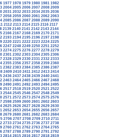
6
1977
1978
1979
1980
1981
1982
3
2004
2005
2006
2007
2008
2009
0
2031
2032
2033
2034
2035
2036
7
2058
2059
2060
2061
2062
2063
4
2085
2086
2087
2088
2089
2090
11
2112
2113
2114
2115
2116
2117
8
2139
2140
2141
2142
2143
2144
5
2166
2167
2168
2169
2170
2171
2
2193
2194
2195
2196
2197
2198
9
2220
2221
2222
2223
2224
2225
6
2247
2248
2249
2250
2251
2252
3
2274
2275
2276
2277
2278
2279
0
2301
2302
2303
2304
2305
2306
7
2328
2329
2330
2331
2332
2333
4
2355
2356
2357
2358
2359
2360
1
2382
2383
2384
2385
2386
2387
08
2409
2410
2411
2412
2413
2414
5
2436
2437
2438
2439
2440
2441
2
2463
2464
2465
2466
2467
2468
9
2490
2491
2492
2493
2494
2495
6
2517
2518
2519
2520
2521
2522
3
2544
2545
2546
2547
2548
2549
0
2571
2572
2573
2574
2575
2576
7
2598
2599
2600
2601
2602
2603
4
2625
2626
2627
2628
2629
2630
1
2652
2653
2654
2655
2656
2657
8
2679
2680
2681
2682
2683
2684
05
2706
2707
2708
2709
2710
2711
2
2733
2734
2735
2736
2737
2738
9
2760
2761
2762
2763
2764
2765
6
2787
2788
2789
2790
2791
2792
3
2814
2815
2816
2817
2818
2819