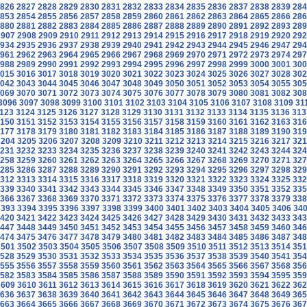
826
2827
2828
2829
2830
2831
2832
2833
2834
2835
2836
2837
2838
2839
284
853
2854
2855
2856
2857
2858
2859
2860
2861
2862
2863
2864
2865
2866
286
880
2881
2882
2883
2884
2885
2886
2887
2888
2889
2890
2891
2892
2893
289
2907
2908
2909
2910
2911
2912
2913
2914
2915
2916
2917
2918
2919
2920
292
934
2935
2936
2937
2938
2939
2940
2941
2942
2943
2944
2945
2946
2947
294
961
2962
2963
2964
2965
2966
2967
2968
2969
2970
2971
2972
2973
2974
297
988
2989
2990
2991
2992
2993
2994
2995
2996
2997
2998
2999
3000
3001
300
015
3016
3017
3018
3019
3020
3021
3022
3023
3024
3025
3026
3027
3028
302
042
3043
3044
3045
3046
3047
3048
3049
3050
3051
3052
3053
3054
3055
305
069
3070
3071
3072
3073
3074
3075
3076
3077
3078
3079
3080
3081
3082
308
3096
3097
3098
3099
3100
3101
3102
3103
3104
3105
3106
3107
3108
3109
31
123
3124
3125
3126
3127
3128
3129
3130
3131
3132
3133
3134
3135
3136
313
150
3151
3152
3153
3154
3155
3156
3157
3158
3159
3160
3161
3162
3163
316
177
3178
3179
3180
3181
3182
3183
3184
3185
3186
3187
3188
3189
3190
319
3204
3205
3206
3207
3208
3209
3210
3211
3212
3213
3214
3215
3216
3217
321
231
3232
3233
3234
3235
3236
3237
3238
3239
3240
3241
3242
3243
3244
324
258
3259
3260
3261
3262
3263
3264
3265
3266
3267
3268
3269
3270
3271
327
285
3286
3287
3288
3289
3290
3291
3292
3293
3294
3295
3296
3297
3298
329
312
3313
3314
3315
3316
3317
3318
3319
3320
3321
3322
3323
3324
3325
332
339
3340
3341
3342
3343
3344
3345
3346
3347
3348
3349
3350
3351
3352
335
366
3367
3368
3369
3370
3371
3372
3373
3374
3375
3376
3377
3378
3379
338
3393
3394
3395
3396
3397
3398
3399
3400
3401
3402
3403
3404
3405
3406
34
420
3421
3422
3423
3424
3425
3426
3427
3428
3429
3430
3431
3432
3433
343
447
3448
3449
3450
3451
3452
3453
3454
3455
3456
3457
3458
3459
3460
346
474
3475
3476
3477
3478
3479
3480
3481
3482
3483
3484
3485
3486
3487
348
3501
3502
3503
3504
3505
3506
3507
3508
3509
3510
3511
3512
3513
3514
351
528
3529
3530
3531
3532
3533
3534
3535
3536
3537
3538
3539
3540
3541
354
555
3556
3557
3558
3559
3560
3561
3562
3563
3564
3565
3566
3567
3568
356
582
3583
3584
3585
3586
3587
3588
3589
3590
3591
3592
3593
3594
3595
359
3609
3610
3611
3612
3613
3614
3615
3616
3617
3618
3619
3620
3621
3622
362
636
3637
3638
3639
3640
3641
3642
3643
3644
3645
3646
3647
3648
3649
365
663
3664
3665
3666
3667
3668
3669
3670
3671
3672
3673
3674
3675
3676
367