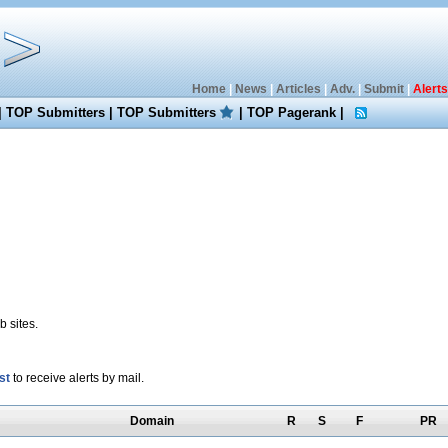
Home
|
News
|
Articles
|
Adv.
|
Submit
|
Alerts
|
TOP Submitters
|
TOP Submitters
|
TOP Pagerank
|
 sites.
st
to receive alerts by mail.
Domain
R
S
F
PR