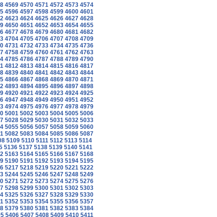
8
4569
4570
4571
4572
4573
4574
5
4596
4597
4598
4599
4600
4601
2
4623
4624
4625
4626
4627
4628
9
4650
4651
4652
4653
4654
4655
6
4677
4678
4679
4680
4681
4682
3
4704
4705
4706
4707
4708
4709
0
4731
4732
4733
4734
4735
4736
7
4758
4759
4760
4761
4762
4763
4
4785
4786
4787
4788
4789
4790
1
4812
4813
4814
4815
4816
4817
8
4839
4840
4841
4842
4843
4844
5
4866
4867
4868
4869
4870
4871
2
4893
4894
4895
4896
4897
4898
9
4920
4921
4922
4923
4924
4925
6
4947
4948
4949
4950
4951
4952
3
4974
4975
4976
4977
4978
4979
0
5001
5002
5003
5004
5005
5006
7
5028
5029
5030
5031
5032
5033
4
5055
5056
5057
5058
5059
5060
1
5082
5083
5084
5085
5086
5087
08
5109
5110
5111
5112
5113
5114
5
5136
5137
5138
5139
5140
5141
2
5163
5164
5165
5166
5167
5168
9
5190
5191
5192
5193
5194
5195
6
5217
5218
5219
5220
5221
5222
3
5244
5245
5246
5247
5248
5249
0
5271
5272
5273
5274
5275
5276
7
5298
5299
5300
5301
5302
5303
4
5325
5326
5327
5328
5329
5330
1
5352
5353
5354
5355
5356
5357
8
5379
5380
5381
5382
5383
5384
05
5406
5407
5408
5409
5410
5411