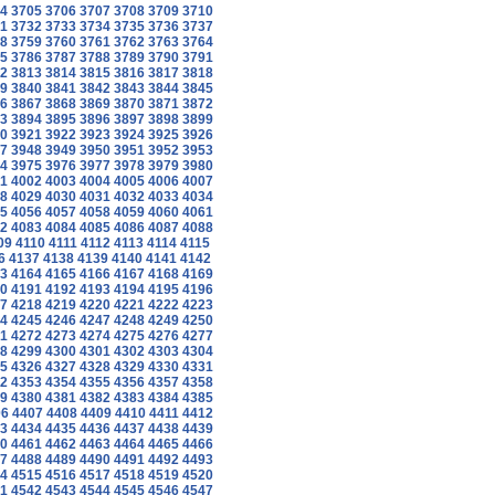
4
3705
3706
3707
3708
3709
3710
1
3732
3733
3734
3735
3736
3737
8
3759
3760
3761
3762
3763
3764
5
3786
3787
3788
3789
3790
3791
2
3813
3814
3815
3816
3817
3818
9
3840
3841
3842
3843
3844
3845
6
3867
3868
3869
3870
3871
3872
3
3894
3895
3896
3897
3898
3899
0
3921
3922
3923
3924
3925
3926
7
3948
3949
3950
3951
3952
3953
4
3975
3976
3977
3978
3979
3980
1
4002
4003
4004
4005
4006
4007
8
4029
4030
4031
4032
4033
4034
5
4056
4057
4058
4059
4060
4061
2
4083
4084
4085
4086
4087
4088
09
4110
4111
4112
4113
4114
4115
6
4137
4138
4139
4140
4141
4142
3
4164
4165
4166
4167
4168
4169
0
4191
4192
4193
4194
4195
4196
7
4218
4219
4220
4221
4222
4223
4
4245
4246
4247
4248
4249
4250
1
4272
4273
4274
4275
4276
4277
8
4299
4300
4301
4302
4303
4304
5
4326
4327
4328
4329
4330
4331
2
4353
4354
4355
4356
4357
4358
9
4380
4381
4382
4383
4384
4385
06
4407
4408
4409
4410
4411
4412
3
4434
4435
4436
4437
4438
4439
0
4461
4462
4463
4464
4465
4466
7
4488
4489
4490
4491
4492
4493
4
4515
4516
4517
4518
4519
4520
1
4542
4543
4544
4545
4546
4547