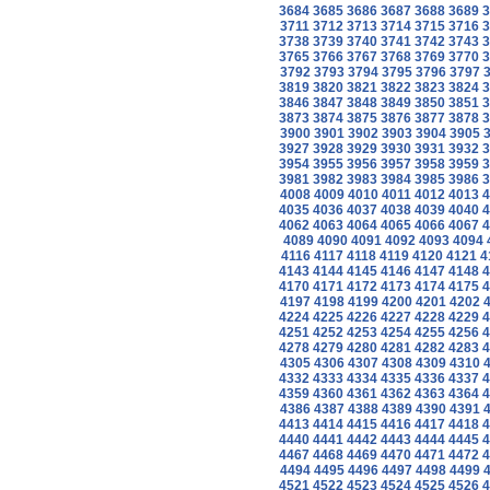
3684
3685
3686
3687
3688
3689
3
3711
3712
3713
3714
3715
3716
3
3738
3739
3740
3741
3742
3743
3
3765
3766
3767
3768
3769
3770
3
3792
3793
3794
3795
3796
3797
3819
3820
3821
3822
3823
3824
3
3846
3847
3848
3849
3850
3851
3
3873
3874
3875
3876
3877
3878
3
3900
3901
3902
3903
3904
3905
3927
3928
3929
3930
3931
3932
3
3954
3955
3956
3957
3958
3959
3
3981
3982
3983
3984
3985
3986
3
4008
4009
4010
4011
4012
4013
4
4035
4036
4037
4038
4039
4040
4
4062
4063
4064
4065
4066
4067
4
4089
4090
4091
4092
4093
4094
4116
4117
4118
4119
4120
4121
4
4143
4144
4145
4146
4147
4148
4
4170
4171
4172
4173
4174
4175
4
4197
4198
4199
4200
4201
4202
4224
4225
4226
4227
4228
4229
4
4251
4252
4253
4254
4255
4256
4
4278
4279
4280
4281
4282
4283
4
4305
4306
4307
4308
4309
4310
4332
4333
4334
4335
4336
4337
4
4359
4360
4361
4362
4363
4364
4
4386
4387
4388
4389
4390
4391
4413
4414
4415
4416
4417
4418
4
4440
4441
4442
4443
4444
4445
4
4467
4468
4469
4470
4471
4472
4
4494
4495
4496
4497
4498
4499
4521
4522
4523
4524
4525
4526
4