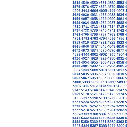
4548
4549
4550
4551
4552
4553
4
4575
4576
4577
4578
4579
4580
4
4602
4603
4604
4605
4606
4607
4629
4630
4631
4632
4633
4634
4
4656
4657
4658
4659
4660
4661
4
4683
4684
4685
4686
4687
4688
4
4710
4711
4712
4713
4714
4715
4
4737
4738
4739
4740
4741
4742
4
4764
4765
4766
4767
4768
4769
4
4791
4792
4793
4794
4795
4796
4818
4819
4820
4821
4822
4823
4
4845
4846
4847
4848
4849
4850
4
4872
4873
4874
4875
4876
4877
4
4899
4900
4901
4902
4903
4904
4926
4927
4928
4929
4930
4931
4
4953
4954
4955
4956
4957
4958
4
4980
4981
4982
4983
4984
4985
4
5007
5008
5009
5010
5011
5012
5
5034
5035
5036
5037
5038
5039
5
5061
5062
5063
5064
5065
5066
5
5088
5089
5090
5091
5092
5093
5115
5116
5117
5118
5119
5120
5
5142
5143
5144
5145
5146
5147
5
5169
5170
5171
5172
5173
5174
5
5196
5197
5198
5199
5200
5201
5223
5224
5225
5226
5227
5228
5
5250
5251
5252
5253
5254
5255
5
5277
5278
5279
5280
5281
5282
5
5304
5305
5306
5307
5308
5309
5331
5332
5333
5334
5335
5336
5
5358
5359
5360
5361
5362
5363
5
5385
5386
5387
5388
5389
5390