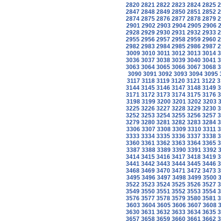
2820
2821
2822
2823
2824
2825
2
2847
2848
2849
2850
2851
2852
2
2874
2875
2876
2877
2878
2879
2
2901
2902
2903
2904
2905
2906
2928
2929
2930
2931
2932
2933
2
2955
2956
2957
2958
2959
2960
2
2982
2983
2984
2985
2986
2987
2
3009
3010
3011
3012
3013
3014
3
3036
3037
3038
3039
3040
3041
3
3063
3064
3065
3066
3067
3068
3
3090
3091
3092
3093
3094
3095
3117
3118
3119
3120
3121
3122
3
3144
3145
3146
3147
3148
3149
3
3171
3172
3173
3174
3175
3176
3
3198
3199
3200
3201
3202
3203
3225
3226
3227
3228
3229
3230
3
3252
3253
3254
3255
3256
3257
3
3279
3280
3281
3282
3283
3284
3
3306
3307
3308
3309
3310
3311
3
3333
3334
3335
3336
3337
3338
3
3360
3361
3362
3363
3364
3365
3
3387
3388
3389
3390
3391
3392
3414
3415
3416
3417
3418
3419
3
3441
3442
3443
3444
3445
3446
3
3468
3469
3470
3471
3472
3473
3
3495
3496
3497
3498
3499
3500
3522
3523
3524
3525
3526
3527
3
3549
3550
3551
3552
3553
3554
3
3576
3577
3578
3579
3580
3581
3
3603
3604
3605
3606
3607
3608
3630
3631
3632
3633
3634
3635
3
3657
3658
3659
3660
3661
3662
3