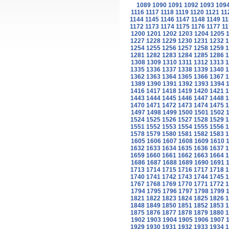
1089
1090
1091
1092
1093
109
1116
1117
1118
1119
1120
1121
11
1144
1145
1146
1147
1148
1149
11
1172
1173
1174
1175
1176
1177
11
1200
1201
1202
1203
1204
1205
1227
1228
1229
1230
1231
1232
1
1254
1255
1256
1257
1258
1259
1
1281
1282
1283
1284
1285
1286
1
1308
1309
1310
1311
1312
1313
1
1335
1336
1337
1338
1339
1340
1
1362
1363
1364
1365
1366
1367
1
1389
1390
1391
1392
1393
1394
1416
1417
1418
1419
1420
1421
1
1443
1444
1445
1446
1447
1448
1
1470
1471
1472
1473
1474
1475
1
1497
1498
1499
1500
1501
1502
1524
1525
1526
1527
1528
1529
1
1551
1552
1553
1554
1555
1556
1
1578
1579
1580
1581
1582
1583
1
1605
1606
1607
1608
1609
1610
1632
1633
1634
1635
1636
1637
1
1659
1660
1661
1662
1663
1664
1
1686
1687
1688
1689
1690
1691
1713
1714
1715
1716
1717
1718
1
1740
1741
1742
1743
1744
1745
1
1767
1768
1769
1770
1771
1772
1
1794
1795
1796
1797
1798
1799
1821
1822
1823
1824
1825
1826
1
1848
1849
1850
1851
1852
1853
1
1875
1876
1877
1878
1879
1880
1
1902
1903
1904
1905
1906
1907
1929
1930
1931
1932
1933
1934
1