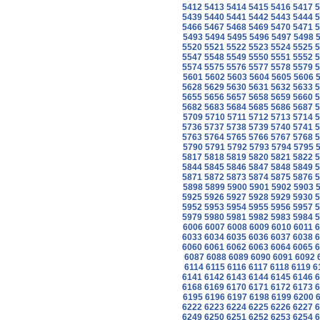
5412
5413
5414
5415
5416
5417
5
5439
5440
5441
5442
5443
5444
5
5466
5467
5468
5469
5470
5471
5
5493
5494
5495
5496
5497
5498
5520
5521
5522
5523
5524
5525
5
5547
5548
5549
5550
5551
5552
5
5574
5575
5576
5577
5578
5579
5
5601
5602
5603
5604
5605
5606
5628
5629
5630
5631
5632
5633
5
5655
5656
5657
5658
5659
5660
5
5682
5683
5684
5685
5686
5687
5
5709
5710
5711
5712
5713
5714
5
5736
5737
5738
5739
5740
5741
5
5763
5764
5765
5766
5767
5768
5
5790
5791
5792
5793
5794
5795
5817
5818
5819
5820
5821
5822
5
5844
5845
5846
5847
5848
5849
5
5871
5872
5873
5874
5875
5876
5
5898
5899
5900
5901
5902
5903
5925
5926
5927
5928
5929
5930
5
5952
5953
5954
5955
5956
5957
5
5979
5980
5981
5982
5983
5984
5
6006
6007
6008
6009
6010
6011
6
6033
6034
6035
6036
6037
6038
6
6060
6061
6062
6063
6064
6065
6
6087
6088
6089
6090
6091
6092
6114
6115
6116
6117
6118
6119
6
6141
6142
6143
6144
6145
6146
6
6168
6169
6170
6171
6172
6173
6
6195
6196
6197
6198
6199
6200
6222
6223
6224
6225
6226
6227
6
6249
6250
6251
6252
6253
6254
6