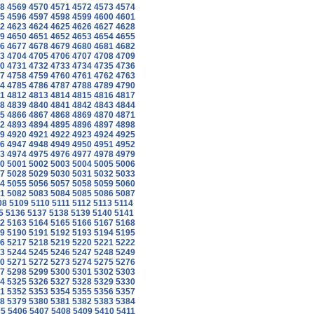
8
4569
4570
4571
4572
4573
4574
5
4596
4597
4598
4599
4600
4601
2
4623
4624
4625
4626
4627
4628
9
4650
4651
4652
4653
4654
4655
6
4677
4678
4679
4680
4681
4682
3
4704
4705
4706
4707
4708
4709
0
4731
4732
4733
4734
4735
4736
7
4758
4759
4760
4761
4762
4763
4
4785
4786
4787
4788
4789
4790
1
4812
4813
4814
4815
4816
4817
8
4839
4840
4841
4842
4843
4844
5
4866
4867
4868
4869
4870
4871
2
4893
4894
4895
4896
4897
4898
9
4920
4921
4922
4923
4924
4925
6
4947
4948
4949
4950
4951
4952
3
4974
4975
4976
4977
4978
4979
0
5001
5002
5003
5004
5005
5006
7
5028
5029
5030
5031
5032
5033
4
5055
5056
5057
5058
5059
5060
1
5082
5083
5084
5085
5086
5087
08
5109
5110
5111
5112
5113
5114
5
5136
5137
5138
5139
5140
5141
2
5163
5164
5165
5166
5167
5168
9
5190
5191
5192
5193
5194
5195
6
5217
5218
5219
5220
5221
5222
3
5244
5245
5246
5247
5248
5249
0
5271
5272
5273
5274
5275
5276
7
5298
5299
5300
5301
5302
5303
4
5325
5326
5327
5328
5329
5330
1
5352
5353
5354
5355
5356
5357
8
5379
5380
5381
5382
5383
5384
05
5406
5407
5408
5409
5410
5411