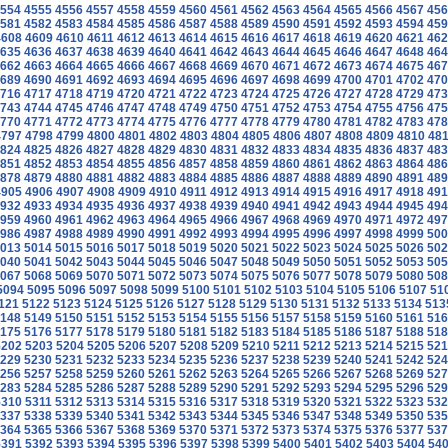
554
4555
4556
4557
4558
4559
4560
4561
4562
4563
4564
4565
4566
4567
456
581
4582
4583
4584
4585
4586
4587
4588
4589
4590
4591
4592
4593
4594
459
4608
4609
4610
4611
4612
4613
4614
4615
4616
4617
4618
4619
4620
4621
462
635
4636
4637
4638
4639
4640
4641
4642
4643
4644
4645
4646
4647
4648
464
662
4663
4664
4665
4666
4667
4668
4669
4670
4671
4672
4673
4674
4675
467
689
4690
4691
4692
4693
4694
4695
4696
4697
4698
4699
4700
4701
4702
470
716
4717
4718
4719
4720
4721
4722
4723
4724
4725
4726
4727
4728
4729
473
743
4744
4745
4746
4747
4748
4749
4750
4751
4752
4753
4754
4755
4756
475
770
4771
4772
4773
4774
4775
4776
4777
4778
4779
4780
4781
4782
4783
478
4797
4798
4799
4800
4801
4802
4803
4804
4805
4806
4807
4808
4809
4810
481
824
4825
4826
4827
4828
4829
4830
4831
4832
4833
4834
4835
4836
4837
483
851
4852
4853
4854
4855
4856
4857
4858
4859
4860
4861
4862
4863
4864
486
878
4879
4880
4881
4882
4883
4884
4885
4886
4887
4888
4889
4890
4891
489
4905
4906
4907
4908
4909
4910
4911
4912
4913
4914
4915
4916
4917
4918
491
932
4933
4934
4935
4936
4937
4938
4939
4940
4941
4942
4943
4944
4945
494
959
4960
4961
4962
4963
4964
4965
4966
4967
4968
4969
4970
4971
4972
497
986
4987
4988
4989
4990
4991
4992
4993
4994
4995
4996
4997
4998
4999
500
013
5014
5015
5016
5017
5018
5019
5020
5021
5022
5023
5024
5025
5026
502
040
5041
5042
5043
5044
5045
5046
5047
5048
5049
5050
5051
5052
5053
505
067
5068
5069
5070
5071
5072
5073
5074
5075
5076
5077
5078
5079
5080
508
5094
5095
5096
5097
5098
5099
5100
5101
5102
5103
5104
5105
5106
5107
51
121
5122
5123
5124
5125
5126
5127
5128
5129
5130
5131
5132
5133
5134
513
148
5149
5150
5151
5152
5153
5154
5155
5156
5157
5158
5159
5160
5161
516
175
5176
5177
5178
5179
5180
5181
5182
5183
5184
5185
5186
5187
5188
518
5202
5203
5204
5205
5206
5207
5208
5209
5210
5211
5212
5213
5214
5215
521
229
5230
5231
5232
5233
5234
5235
5236
5237
5238
5239
5240
5241
5242
524
256
5257
5258
5259
5260
5261
5262
5263
5264
5265
5266
5267
5268
5269
527
283
5284
5285
5286
5287
5288
5289
5290
5291
5292
5293
5294
5295
5296
529
5310
5311
5312
5313
5314
5315
5316
5317
5318
5319
5320
5321
5322
5323
532
337
5338
5339
5340
5341
5342
5343
5344
5345
5346
5347
5348
5349
5350
535
364
5365
5366
5367
5368
5369
5370
5371
5372
5373
5374
5375
5376
5377
537
5391
5392
5393
5394
5395
5396
5397
5398
5399
5400
5401
5402
5403
5404
54