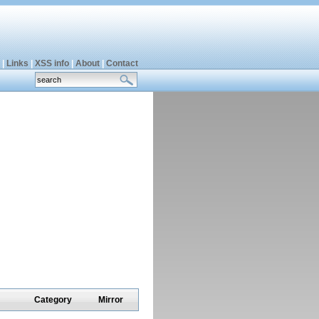
|
Links
|
XSS info
|
About
|
Contact
Category
Mirror