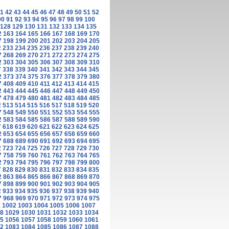
1
42
43
44
45
46
47
48
49
50
51
52
90
91
92
93
94
95
96
97
98
99
100
128
129
130
131
132
133
134
135
2
163
164
165
166
167
168
169
170
7
198
199
200
201
202
203
204
205
2
233
234
235
236
237
238
239
240
7
268
269
270
271
272
273
274
275
2
303
304
305
306
307
308
309
310
7
338
339
340
341
342
343
344
345
2
373
374
375
376
377
378
379
380
7
408
409
410
411
412
413
414
415
2
443
444
445
446
447
448
449
450
7
478
479
480
481
482
483
484
485
2
513
514
515
516
517
518
519
520
7
548
549
550
551
552
553
554
555
2
583
584
585
586
587
588
589
590
7
618
619
620
621
622
623
624
625
2
653
654
655
656
657
658
659
660
7
688
689
690
691
692
693
694
695
2
723
724
725
726
727
728
729
730
7
758
759
760
761
762
763
764
765
2
793
794
795
796
797
798
799
800
7
828
829
830
831
832
833
834
835
2
863
864
865
866
867
868
869
870
7
898
899
900
901
902
903
904
905
2
933
934
935
936
937
938
939
940
7
968
969
970
971
972
973
974
975
1
1002
1003
1004
1005
1006
1007
8
1029
1030
1031
1032
1033
1034
5
1056
1057
1058
1059
1060
1061
2
1083
1084
1085
1086
1087
1088