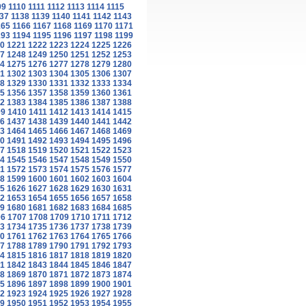
09
1110
1111
1112
1113
1114
1115
37
1138
1139
1140
1141
1142
1143
165
1166
1167
1168
1169
1170
1171
193
1194
1195
1196
1197
1198
1199
0
1221
1222
1223
1224
1225
1226
7
1248
1249
1250
1251
1252
1253
4
1275
1276
1277
1278
1279
1280
1
1302
1303
1304
1305
1306
1307
8
1329
1330
1331
1332
1333
1334
5
1356
1357
1358
1359
1360
1361
2
1383
1384
1385
1386
1387
1388
09
1410
1411
1412
1413
1414
1415
6
1437
1438
1439
1440
1441
1442
3
1464
1465
1466
1467
1468
1469
0
1491
1492
1493
1494
1495
1496
7
1518
1519
1520
1521
1522
1523
4
1545
1546
1547
1548
1549
1550
1
1572
1573
1574
1575
1576
1577
8
1599
1600
1601
1602
1603
1604
5
1626
1627
1628
1629
1630
1631
2
1653
1654
1655
1656
1657
1658
9
1680
1681
1682
1683
1684
1685
06
1707
1708
1709
1710
1711
1712
3
1734
1735
1736
1737
1738
1739
0
1761
1762
1763
1764
1765
1766
7
1788
1789
1790
1791
1792
1793
4
1815
1816
1817
1818
1819
1820
1
1842
1843
1844
1845
1846
1847
8
1869
1870
1871
1872
1873
1874
5
1896
1897
1898
1899
1900
1901
2
1923
1924
1925
1926
1927
1928
9
1950
1951
1952
1953
1954
1955