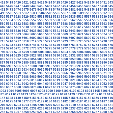
418
5419
5420
5421
5422
5423
5424
5425
5426
5427
5428
5429
5430
5431
543
445
5446
5447
5448
5449
5450
5451
5452
5453
5454
5455
5456
5457
5458
545
472
5473
5474
5475
5476
5477
5478
5479
5480
5481
5482
5483
5484
5485
548
5499
5500
5501
5502
5503
5504
5505
5506
5507
5508
5509
5510
5511
5512
551
526
5527
5528
5529
5530
5531
5532
5533
5534
5535
5536
5537
5538
5539
554
553
5554
5555
5556
5557
5558
5559
5560
5561
5562
5563
5564
5565
5566
556
580
5581
5582
5583
5584
5585
5586
5587
5588
5589
5590
5591
5592
5593
559
5607
5608
5609
5610
5611
5612
5613
5614
5615
5616
5617
5618
5619
5620
562
634
5635
5636
5637
5638
5639
5640
5641
5642
5643
5644
5645
5646
5647
564
661
5662
5663
5664
5665
5666
5667
5668
5669
5670
5671
5672
5673
5674
567
688
5689
5690
5691
5692
5693
5694
5695
5696
5697
5698
5699
5700
5701
570
715
5716
5717
5718
5719
5720
5721
5722
5723
5724
5725
5726
5727
5728
572
742
5743
5744
5745
5746
5747
5748
5749
5750
5751
5752
5753
5754
5755
575
769
5770
5771
5772
5773
5774
5775
5776
5777
5778
5779
5780
5781
5782
578
5796
5797
5798
5799
5800
5801
5802
5803
5804
5805
5806
5807
5808
5809
58
823
5824
5825
5826
5827
5828
5829
5830
5831
5832
5833
5834
5835
5836
583
850
5851
5852
5853
5854
5855
5856
5857
5858
5859
5860
5861
5862
5863
586
877
5878
5879
5880
5881
5882
5883
5884
5885
5886
5887
5888
5889
5890
589
5904
5905
5906
5907
5908
5909
5910
5911
5912
5913
5914
5915
5916
5917
591
931
5932
5933
5934
5935
5936
5937
5938
5939
5940
5941
5942
5943
5944
594
958
5959
5960
5961
5962
5963
5964
5965
5966
5967
5968
5969
5970
5971
597
985
5986
5987
5988
5989
5990
5991
5992
5993
5994
5995
5996
5997
5998
599
012
6013
6014
6015
6016
6017
6018
6019
6020
6021
6022
6023
6024
6025
602
039
6040
6041
6042
6043
6044
6045
6046
6047
6048
6049
6050
6051
6052
605
066
6067
6068
6069
6070
6071
6072
6073
6074
6075
6076
6077
6078
6079
608
6093
6094
6095
6096
6097
6098
6099
6100
6101
6102
6103
6104
6105
6106
61
120
6121
6122
6123
6124
6125
6126
6127
6128
6129
6130
6131
6132
6133
613
147
6148
6149
6150
6151
6152
6153
6154
6155
6156
6157
6158
6159
6160
616
174
6175
6176
6177
6178
6179
6180
6181
6182
6183
6184
6185
6186
6187
618
6201
6202
6203
6204
6205
6206
6207
6208
6209
6210
6211
6212
6213
6214
621
228
6229
6230
6231
6232
6233
6234
6235
6236
6237
6238
6239
6240
6241
624
255
6256
6257
6258
6259
6260
6261
6262
6263
6264
6265
6266
6267
6268
626