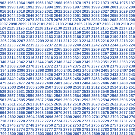
962
1963
1964
1965
1966
1967
1968
1969
1970
1971
1972
1973
1974
1975
197
989
1990
1991
1992
1993
1994
1995
1996
1997
1998
1999
2000
2001
2002
200
016
2017
2018
2019
2020
2021
2022
2023
2024
2025
2026
2027
2028
2029
203
043
2044
2045
2046
2047
2048
2049
2050
2051
2052
2053
2054
2055
2056
205
070
2071
2072
2073
2074
2075
2076
2077
2078
2079
2080
2081
2082
2083
208
2097
2098
2099
2100
2101
2102
2103
2104
2105
2106
2107
2108
2109
2110
21
124
2125
2126
2127
2128
2129
2130
2131
2132
2133
2134
2135
2136
2137
213
151
2152
2153
2154
2155
2156
2157
2158
2159
2160
2161
2162
2163
2164
216
178
2179
2180
2181
2182
2183
2184
2185
2186
2187
2188
2189
2190
2191
219
2205
2206
2207
2208
2209
2210
2211
2212
2213
2214
2215
2216
2217
2218
221
232
2233
2234
2235
2236
2237
2238
2239
2240
2241
2242
2243
2244
2245
224
259
2260
2261
2262
2263
2264
2265
2266
2267
2268
2269
2270
2271
2272
227
286
2287
2288
2289
2290
2291
2292
2293
2294
2295
2296
2297
2298
2299
230
313
2314
2315
2316
2317
2318
2319
2320
2321
2322
2323
2324
2325
2326
232
340
2341
2342
2343
2344
2345
2346
2347
2348
2349
2350
2351
2352
2353
235
367
2368
2369
2370
2371
2372
2373
2374
2375
2376
2377
2378
2379
2380
238
2394
2395
2396
2397
2398
2399
2400
2401
2402
2403
2404
2405
2406
2407
24
421
2422
2423
2424
2425
2426
2427
2428
2429
2430
2431
2432
2433
2434
243
448
2449
2450
2451
2452
2453
2454
2455
2456
2457
2458
2459
2460
2461
246
475
2476
2477
2478
2479
2480
2481
2482
2483
2484
2485
2486
2487
2488
248
2502
2503
2504
2505
2506
2507
2508
2509
2510
2511
2512
2513
2514
2515
251
529
2530
2531
2532
2533
2534
2535
2536
2537
2538
2539
2540
2541
2542
254
556
2557
2558
2559
2560
2561
2562
2563
2564
2565
2566
2567
2568
2569
257
583
2584
2585
2586
2587
2588
2589
2590
2591
2592
2593
2594
2595
2596
259
2610
2611
2612
2613
2614
2615
2616
2617
2618
2619
2620
2621
2622
2623
262
637
2638
2639
2640
2641
2642
2643
2644
2645
2646
2647
2648
2649
2650
265
664
2665
2666
2667
2668
2669
2670
2671
2672
2673
2674
2675
2676
2677
267
2691
2692
2693
2694
2695
2696
2697
2698
2699
2700
2701
2702
2703
2704
27
718
2719
2720
2721
2722
2723
2724
2725
2726
2727
2728
2729
2730
2731
273
745
2746
2747
2748
2749
2750
2751
2752
2753
2754
2755
2756
2757
2758
275
772
2773
2774
2775
2776
2777
2778
2779
2780
2781
2782
2783
2784
2785
278
2799
2800
2801
2802
2803
2804
2805
2806
2807
2808
2809
2810
2811
2812
281