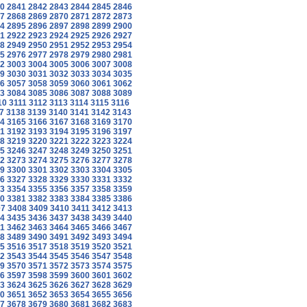
0
2841
2842
2843
2844
2845
2846
7
2868
2869
2870
2871
2872
2873
4
2895
2896
2897
2898
2899
2900
1
2922
2923
2924
2925
2926
2927
8
2949
2950
2951
2952
2953
2954
5
2976
2977
2978
2979
2980
2981
2
3003
3004
3005
3006
3007
3008
9
3030
3031
3032
3033
3034
3035
6
3057
3058
3059
3060
3061
3062
3
3084
3085
3086
3087
3088
3089
10
3111
3112
3113
3114
3115
3116
7
3138
3139
3140
3141
3142
3143
4
3165
3166
3167
3168
3169
3170
1
3192
3193
3194
3195
3196
3197
8
3219
3220
3221
3222
3223
3224
5
3246
3247
3248
3249
3250
3251
2
3273
3274
3275
3276
3277
3278
9
3300
3301
3302
3303
3304
3305
6
3327
3328
3329
3330
3331
3332
3
3354
3355
3356
3357
3358
3359
0
3381
3382
3383
3384
3385
3386
07
3408
3409
3410
3411
3412
3413
4
3435
3436
3437
3438
3439
3440
1
3462
3463
3464
3465
3466
3467
8
3489
3490
3491
3492
3493
3494
5
3516
3517
3518
3519
3520
3521
2
3543
3544
3545
3546
3547
3548
9
3570
3571
3572
3573
3574
3575
6
3597
3598
3599
3600
3601
3602
3
3624
3625
3626
3627
3628
3629
0
3651
3652
3653
3654
3655
3656
7
3678
3679
3680
3681
3682
3683