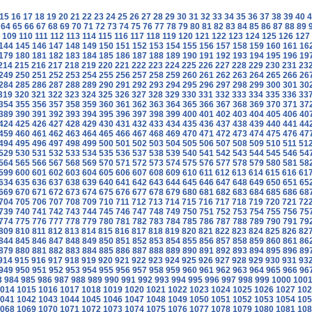
15
16
17
18
19
20
21
22
23
24
25
26
27
28
29
30
31
32
33
34
35
36
37
38
39
40
4
64
65
66
67
68
69
70
71
72
73
74
75
76
77
78
79
80
81
82
83
84
85
86
87
88
89
109
110
111
112
113
114
115
116
117
118
119
120
121
122
123
124
125
126
127
144
145
146
147
148
149
150
151
152
153
154
155
156
157
158
159
160
161
16
179
180
181
182
183
184
185
186
187
188
189
190
191
192
193
194
195
196
19
214
215
216
217
218
219
220
221
222
223
224
225
226
227
228
229
230
231
23
249
250
251
252
253
254
255
256
257
258
259
260
261
262
263
264
265
266
26
284
285
286
287
288
289
290
291
292
293
294
295
296
297
298
299
300
301
30
319
320
321
322
323
324
325
326
327
328
329
330
331
332
333
334
335
336
33
354
355
356
357
358
359
360
361
362
363
364
365
366
367
368
369
370
371
37
389
390
391
392
393
394
395
396
397
398
399
400
401
402
403
404
405
406
40
424
425
426
427
428
429
430
431
432
433
434
435
436
437
438
439
440
441
44
459
460
461
462
463
464
465
466
467
468
469
470
471
472
473
474
475
476
47
494
495
496
497
498
499
500
501
502
503
504
505
506
507
508
509
510
511
51
529
530
531
532
533
534
535
536
537
538
539
540
541
542
543
544
545
546
54
564
565
566
567
568
569
570
571
572
573
574
575
576
577
578
579
580
581
58
599
600
601
602
603
604
605
606
607
608
609
610
611
612
613
614
615
616
61
634
635
636
637
638
639
640
641
642
643
644
645
646
647
648
649
650
651
65
669
670
671
672
673
674
675
676
677
678
679
680
681
682
683
684
685
686
68
704
705
706
707
708
709
710
711
712
713
714
715
716
717
718
719
720
721
72
739
740
741
742
743
744
745
746
747
748
749
750
751
752
753
754
755
756
75
774
775
776
777
778
779
780
781
782
783
784
785
786
787
788
789
790
791
79
809
810
811
812
813
814
815
816
817
818
819
820
821
822
823
824
825
826
82
844
845
846
847
848
849
850
851
852
853
854
855
856
857
858
859
860
861
86
879
880
881
882
883
884
885
886
887
888
889
890
891
892
893
894
895
896
89
914
915
916
917
918
919
920
921
922
923
924
925
926
927
928
929
930
931
93
949
950
951
952
953
954
955
956
957
958
959
960
961
962
963
964
965
966
96
3
984
985
986
987
988
989
990
991
992
993
994
995
996
997
998
999
1000
100
014
1015
1016
1017
1018
1019
1020
1021
1022
1023
1024
1025
1026
1027
102
041
1042
1043
1044
1045
1046
1047
1048
1049
1050
1051
1052
1053
1054
105
068
1069
1070
1071
1072
1073
1074
1075
1076
1077
1078
1079
1080
1081
108