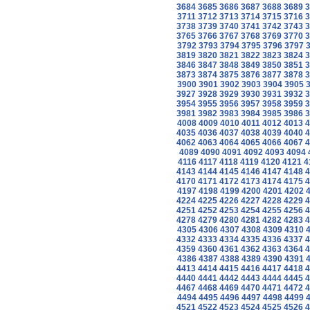
3684
3685
3686
3687
3688
3689
3
3711
3712
3713
3714
3715
3716
3
3738
3739
3740
3741
3742
3743
3
3765
3766
3767
3768
3769
3770
3
3792
3793
3794
3795
3796
3797
3819
3820
3821
3822
3823
3824
3
3846
3847
3848
3849
3850
3851
3
3873
3874
3875
3876
3877
3878
3
3900
3901
3902
3903
3904
3905
3927
3928
3929
3930
3931
3932
3
3954
3955
3956
3957
3958
3959
3
3981
3982
3983
3984
3985
3986
3
4008
4009
4010
4011
4012
4013
4
4035
4036
4037
4038
4039
4040
4
4062
4063
4064
4065
4066
4067
4
4089
4090
4091
4092
4093
4094
4116
4117
4118
4119
4120
4121
4
4143
4144
4145
4146
4147
4148
4
4170
4171
4172
4173
4174
4175
4
4197
4198
4199
4200
4201
4202
4224
4225
4226
4227
4228
4229
4
4251
4252
4253
4254
4255
4256
4
4278
4279
4280
4281
4282
4283
4
4305
4306
4307
4308
4309
4310
4332
4333
4334
4335
4336
4337
4
4359
4360
4361
4362
4363
4364
4
4386
4387
4388
4389
4390
4391
4413
4414
4415
4416
4417
4418
4
4440
4441
4442
4443
4444
4445
4
4467
4468
4469
4470
4471
4472
4
4494
4495
4496
4497
4498
4499
4521
4522
4523
4524
4525
4526
4