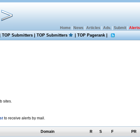
Home
|
News
|
Articles
|
Adv.
|
Submit
|
Alerts
|
TOP Submitters
|
TOP Submitters
|
TOP Pagerank
|
 sites.
st
to receive alerts by mail.
Domain
R
S
F
PR