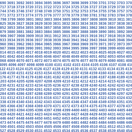
690
3691
3692
3693
3694
3695
3696
3697
3698
3699
3700
3701
3702
3703
370
717
3718
3719
3720
3721
3722
3723
3724
3725
3726
3727
3728
3729
3730
373
744
3745
3746
3747
3748
3749
3750
3751
3752
3753
3754
3755
3756
3757
375
771
3772
3773
3774
3775
3776
3777
3778
3779
3780
3781
3782
3783
3784
378
3798
3799
3800
3801
3802
3803
3804
3805
3806
3807
3808
3809
3810
3811
381
825
3826
3827
3828
3829
3830
3831
3832
3833
3834
3835
3836
3837
3838
383
852
3853
3854
3855
3856
3857
3858
3859
3860
3861
3862
3863
3864
3865
386
879
3880
3881
3882
3883
3884
3885
3886
3887
3888
3889
3890
3891
3892
389
3906
3907
3908
3909
3910
3911
3912
3913
3914
3915
3916
3917
3918
3919
392
933
3934
3935
3936
3937
3938
3939
3940
3941
3942
3943
3944
3945
3946
394
960
3961
3962
3963
3964
3965
3966
3967
3968
3969
3970
3971
3972
3973
397
987
3988
3989
3990
3991
3992
3993
3994
3995
3996
3997
3998
3999
4000
400
014
4015
4016
4017
4018
4019
4020
4021
4022
4023
4024
4025
4026
4027
402
041
4042
4043
4044
4045
4046
4047
4048
4049
4050
4051
4052
4053
4054
405
068
4069
4070
4071
4072
4073
4074
4075
4076
4077
4078
4079
4080
4081
408
4095
4096
4097
4098
4099
4100
4101
4102
4103
4104
4105
4106
4107
4108
41
122
4123
4124
4125
4126
4127
4128
4129
4130
4131
4132
4133
4134
4135
413
149
4150
4151
4152
4153
4154
4155
4156
4157
4158
4159
4160
4161
4162
416
176
4177
4178
4179
4180
4181
4182
4183
4184
4185
4186
4187
4188
4189
419
4203
4204
4205
4206
4207
4208
4209
4210
4211
4212
4213
4214
4215
4216
421
230
4231
4232
4233
4234
4235
4236
4237
4238
4239
4240
4241
4242
4243
424
257
4258
4259
4260
4261
4262
4263
4264
4265
4266
4267
4268
4269
4270
427
284
4285
4286
4287
4288
4289
4290
4291
4292
4293
4294
4295
4296
4297
429
4311
4312
4313
4314
4315
4316
4317
4318
4319
4320
4321
4322
4323
4324
432
338
4339
4340
4341
4342
4343
4344
4345
4346
4347
4348
4349
4350
4351
435
365
4366
4367
4368
4369
4370
4371
4372
4373
4374
4375
4376
4377
4378
437
4392
4393
4394
4395
4396
4397
4398
4399
4400
4401
4402
4403
4404
4405
44
419
4420
4421
4422
4423
4424
4425
4426
4427
4428
4429
4430
4431
4432
443
446
4447
4448
4449
4450
4451
4452
4453
4454
4455
4456
4457
4458
4459
446
473
4474
4475
4476
4477
4478
4479
4480
4481
4482
4483
4484
4485
4486
448
4500
4501
4502
4503
4504
4505
4506
4507
4508
4509
4510
4511
4512
4513
451
527
4528
4529
4530
4531
4532
4533
4534
4535
4536
4537
4538
4539
4540
454