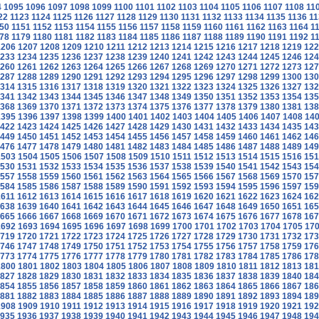
4
1095
1096
1097
1098
1099
1100
1101
1102
1103
1104
1105
1106
1107
1108
11
22
1123
1124
1125
1126
1127
1128
1129
1130
1131
1132
1133
1134
1135
1136
11
50
1151
1152
1153
1154
1155
1156
1157
1158
1159
1160
1161
1162
1163
1164
1
78
1179
1180
1181
1182
1183
1184
1185
1186
1187
1188
1189
1190
1191
1192
1
1206
1207
1208
1209
1210
1211
1212
1213
1214
1215
1216
1217
1218
1219
122
233
1234
1235
1236
1237
1238
1239
1240
1241
1242
1243
1244
1245
1246
124
260
1261
1262
1263
1264
1265
1266
1267
1268
1269
1270
1271
1272
1273
127
287
1288
1289
1290
1291
1292
1293
1294
1295
1296
1297
1298
1299
1300
130
314
1315
1316
1317
1318
1319
1320
1321
1322
1323
1324
1325
1326
1327
132
341
1342
1343
1344
1345
1346
1347
1348
1349
1350
1351
1352
1353
1354
135
368
1369
1370
1371
1372
1373
1374
1375
1376
1377
1378
1379
1380
1381
138
1395
1396
1397
1398
1399
1400
1401
1402
1403
1404
1405
1406
1407
1408
14
422
1423
1424
1425
1426
1427
1428
1429
1430
1431
1432
1433
1434
1435
143
449
1450
1451
1452
1453
1454
1455
1456
1457
1458
1459
1460
1461
1462
146
476
1477
1478
1479
1480
1481
1482
1483
1484
1485
1486
1487
1488
1489
149
1503
1504
1505
1506
1507
1508
1509
1510
1511
1512
1513
1514
1515
1516
151
530
1531
1532
1533
1534
1535
1536
1537
1538
1539
1540
1541
1542
1543
154
557
1558
1559
1560
1561
1562
1563
1564
1565
1566
1567
1568
1569
1570
157
584
1585
1586
1587
1588
1589
1590
1591
1592
1593
1594
1595
1596
1597
159
1611
1612
1613
1614
1615
1616
1617
1618
1619
1620
1621
1622
1623
1624
162
638
1639
1640
1641
1642
1643
1644
1645
1646
1647
1648
1649
1650
1651
165
665
1666
1667
1668
1669
1670
1671
1672
1673
1674
1675
1676
1677
1678
167
1692
1693
1694
1695
1696
1697
1698
1699
1700
1701
1702
1703
1704
1705
17
719
1720
1721
1722
1723
1724
1725
1726
1727
1728
1729
1730
1731
1732
173
746
1747
1748
1749
1750
1751
1752
1753
1754
1755
1756
1757
1758
1759
176
773
1774
1775
1776
1777
1778
1779
1780
1781
1782
1783
1784
1785
1786
178
1800
1801
1802
1803
1804
1805
1806
1807
1808
1809
1810
1811
1812
1813
181
827
1828
1829
1830
1831
1832
1833
1834
1835
1836
1837
1838
1839
1840
184
854
1855
1856
1857
1858
1859
1860
1861
1862
1863
1864
1865
1866
1867
186
881
1882
1883
1884
1885
1886
1887
1888
1889
1890
1891
1892
1893
1894
189
1908
1909
1910
1911
1912
1913
1914
1915
1916
1917
1918
1919
1920
1921
192
935
1936
1937
1938
1939
1940
1941
1942
1943
1944
1945
1946
1947
1948
194