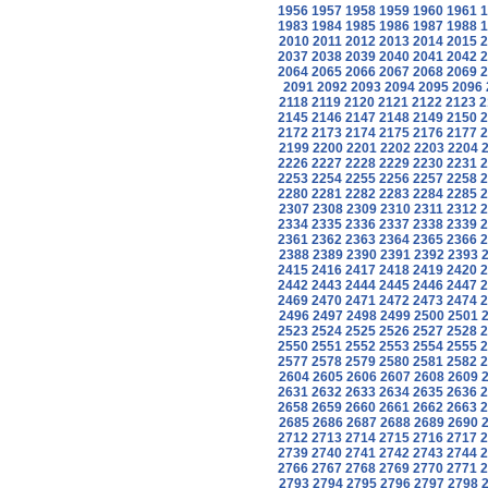
1956
1957
1958
1959
1960
1961
1
1983
1984
1985
1986
1987
1988
1
2010
2011
2012
2013
2014
2015
2
2037
2038
2039
2040
2041
2042
2
2064
2065
2066
2067
2068
2069
2
2091
2092
2093
2094
2095
2096
2118
2119
2120
2121
2122
2123
2
2145
2146
2147
2148
2149
2150
2
2172
2173
2174
2175
2176
2177
2
2199
2200
2201
2202
2203
2204
2226
2227
2228
2229
2230
2231
2
2253
2254
2255
2256
2257
2258
2
2280
2281
2282
2283
2284
2285
2
2307
2308
2309
2310
2311
2312
2
2334
2335
2336
2337
2338
2339
2
2361
2362
2363
2364
2365
2366
2
2388
2389
2390
2391
2392
2393
2415
2416
2417
2418
2419
2420
2
2442
2443
2444
2445
2446
2447
2
2469
2470
2471
2472
2473
2474
2
2496
2497
2498
2499
2500
2501
2523
2524
2525
2526
2527
2528
2
2550
2551
2552
2553
2554
2555
2
2577
2578
2579
2580
2581
2582
2
2604
2605
2606
2607
2608
2609
2631
2632
2633
2634
2635
2636
2
2658
2659
2660
2661
2662
2663
2
2685
2686
2687
2688
2689
2690
2712
2713
2714
2715
2716
2717
2
2739
2740
2741
2742
2743
2744
2
2766
2767
2768
2769
2770
2771
2
2793
2794
2795
2796
2797
2798