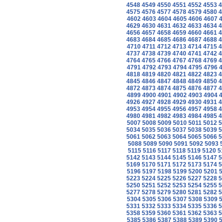
4548
4549
4550
4551
4552
4553
4
4575
4576
4577
4578
4579
4580
4
4602
4603
4604
4605
4606
4607
4629
4630
4631
4632
4633
4634
4
4656
4657
4658
4659
4660
4661
4
4683
4684
4685
4686
4687
4688
4
4710
4711
4712
4713
4714
4715
4
4737
4738
4739
4740
4741
4742
4
4764
4765
4766
4767
4768
4769
4
4791
4792
4793
4794
4795
4796
4818
4819
4820
4821
4822
4823
4
4845
4846
4847
4848
4849
4850
4
4872
4873
4874
4875
4876
4877
4
4899
4900
4901
4902
4903
4904
4926
4927
4928
4929
4930
4931
4
4953
4954
4955
4956
4957
4958
4
4980
4981
4982
4983
4984
4985
4
5007
5008
5009
5010
5011
5012
5
5034
5035
5036
5037
5038
5039
5
5061
5062
5063
5064
5065
5066
5
5088
5089
5090
5091
5092
5093
5115
5116
5117
5118
5119
5120
5
5142
5143
5144
5145
5146
5147
5
5169
5170
5171
5172
5173
5174
5
5196
5197
5198
5199
5200
5201
5223
5224
5225
5226
5227
5228
5
5250
5251
5252
5253
5254
5255
5
5277
5278
5279
5280
5281
5282
5
5304
5305
5306
5307
5308
5309
5331
5332
5333
5334
5335
5336
5
5358
5359
5360
5361
5362
5363
5
5385
5386
5387
5388
5389
5390