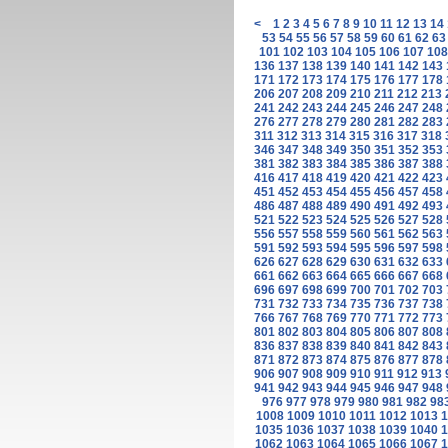
<
1
2
3
4
5
6
7
8
9
10
11
12
13
14
53
54
55
56
57
58
59
60
61
62
63
101
102
103
104
105
106
107
108
136
137
138
139
140
141
142
143
171
172
173
174
175
176
177
178
206
207
208
209
210
211
212
213
241
242
243
244
245
246
247
248
276
277
278
279
280
281
282
283
311
312
313
314
315
316
317
318
346
347
348
349
350
351
352
353
381
382
383
384
385
386
387
388
416
417
418
419
420
421
422
423
451
452
453
454
455
456
457
458
486
487
488
489
490
491
492
493
521
522
523
524
525
526
527
528
556
557
558
559
560
561
562
563
591
592
593
594
595
596
597
598
626
627
628
629
630
631
632
633
661
662
663
664
665
666
667
668
696
697
698
699
700
701
702
703
731
732
733
734
735
736
737
738
766
767
768
769
770
771
772
773
801
802
803
804
805
806
807
808
836
837
838
839
840
841
842
843
871
872
873
874
875
876
877
878
906
907
908
909
910
911
912
913
941
942
943
944
945
946
947
948
976
977
978
979
980
981
982
98
1008
1009
1010
1011
1012
1013
1
1035
1036
1037
1038
1039
1040
1
1062
1063
1064
1065
1066
1067
1