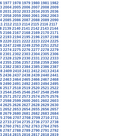
6
1977
1978
1979
1980
1981
1982
3
2004
2005
2006
2007
2008
2009
0
2031
2032
2033
2034
2035
2036
7
2058
2059
2060
2061
2062
2063
4
2085
2086
2087
2088
2089
2090
11
2112
2113
2114
2115
2116
2117
8
2139
2140
2141
2142
2143
2144
5
2166
2167
2168
2169
2170
2171
2
2193
2194
2195
2196
2197
2198
9
2220
2221
2222
2223
2224
2225
6
2247
2248
2249
2250
2251
2252
3
2274
2275
2276
2277
2278
2279
0
2301
2302
2303
2304
2305
2306
7
2328
2329
2330
2331
2332
2333
4
2355
2356
2357
2358
2359
2360
1
2382
2383
2384
2385
2386
2387
08
2409
2410
2411
2412
2413
2414
5
2436
2437
2438
2439
2440
2441
2
2463
2464
2465
2466
2467
2468
9
2490
2491
2492
2493
2494
2495
6
2517
2518
2519
2520
2521
2522
3
2544
2545
2546
2547
2548
2549
0
2571
2572
2573
2574
2575
2576
7
2598
2599
2600
2601
2602
2603
4
2625
2626
2627
2628
2629
2630
1
2652
2653
2654
2655
2656
2657
8
2679
2680
2681
2682
2683
2684
05
2706
2707
2708
2709
2710
2711
2
2733
2734
2735
2736
2737
2738
9
2760
2761
2762
2763
2764
2765
6
2787
2788
2789
2790
2791
2792
3
2814
2815
2816
2817
2818
2819