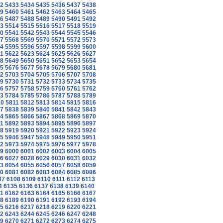
2
5433
5434
5435
5436
5437
5438
9
5460
5461
5462
5463
5464
5465
6
5487
5488
5489
5490
5491
5492
3
5514
5515
5516
5517
5518
5519
0
5541
5542
5543
5544
5545
5546
7
5568
5569
5570
5571
5572
5573
4
5595
5596
5597
5598
5599
5600
1
5622
5623
5624
5625
5626
5627
8
5649
5650
5651
5652
5653
5654
5
5676
5677
5678
5679
5680
5681
2
5703
5704
5705
5706
5707
5708
9
5730
5731
5732
5733
5734
5735
6
5757
5758
5759
5760
5761
5762
3
5784
5785
5786
5787
5788
5789
10
5811
5812
5813
5814
5815
5816
7
5838
5839
5840
5841
5842
5843
4
5865
5866
5867
5868
5869
5870
1
5892
5893
5894
5895
5896
5897
8
5919
5920
5921
5922
5923
5924
5
5946
5947
5948
5949
5950
5951
2
5973
5974
5975
5976
5977
5978
9
6000
6001
6002
6003
6004
6005
6
6027
6028
6029
6030
6031
6032
3
6054
6055
6056
6057
6058
6059
0
6081
6082
6083
6084
6085
6086
07
6108
6109
6110
6111
6112
6113
4
6135
6136
6137
6138
6139
6140
1
6162
6163
6164
6165
6166
6167
8
6189
6190
6191
6192
6193
6194
5
6216
6217
6218
6219
6220
6221
2
6243
6244
6245
6246
6247
6248
9
6270
6271
6272
6273
6274
6275