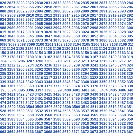
826
2827
2828
2829
2830
2831
2832
2833
2834
2835
2836
2837
2838
2839
284
853
2854
2855
2856
2857
2858
2859
2860
2861
2862
2863
2864
2865
2866
286
880
2881
2882
2883
2884
2885
2886
2887
2888
2889
2890
2891
2892
2893
289
2907
2908
2909
2910
2911
2912
2913
2914
2915
2916
2917
2918
2919
2920
292
934
2935
2936
2937
2938
2939
2940
2941
2942
2943
2944
2945
2946
2947
294
961
2962
2963
2964
2965
2966
2967
2968
2969
2970
2971
2972
2973
2974
297
988
2989
2990
2991
2992
2993
2994
2995
2996
2997
2998
2999
3000
3001
300
015
3016
3017
3018
3019
3020
3021
3022
3023
3024
3025
3026
3027
3028
302
042
3043
3044
3045
3046
3047
3048
3049
3050
3051
3052
3053
3054
3055
305
069
3070
3071
3072
3073
3074
3075
3076
3077
3078
3079
3080
3081
3082
308
3096
3097
3098
3099
3100
3101
3102
3103
3104
3105
3106
3107
3108
3109
31
123
3124
3125
3126
3127
3128
3129
3130
3131
3132
3133
3134
3135
3136
313
150
3151
3152
3153
3154
3155
3156
3157
3158
3159
3160
3161
3162
3163
316
177
3178
3179
3180
3181
3182
3183
3184
3185
3186
3187
3188
3189
3190
319
3204
3205
3206
3207
3208
3209
3210
3211
3212
3213
3214
3215
3216
3217
321
231
3232
3233
3234
3235
3236
3237
3238
3239
3240
3241
3242
3243
3244
324
258
3259
3260
3261
3262
3263
3264
3265
3266
3267
3268
3269
3270
3271
327
285
3286
3287
3288
3289
3290
3291
3292
3293
3294
3295
3296
3297
3298
329
312
3313
3314
3315
3316
3317
3318
3319
3320
3321
3322
3323
3324
3325
332
339
3340
3341
3342
3343
3344
3345
3346
3347
3348
3349
3350
3351
3352
335
366
3367
3368
3369
3370
3371
3372
3373
3374
3375
3376
3377
3378
3379
338
3393
3394
3395
3396
3397
3398
3399
3400
3401
3402
3403
3404
3405
3406
34
420
3421
3422
3423
3424
3425
3426
3427
3428
3429
3430
3431
3432
3433
343
447
3448
3449
3450
3451
3452
3453
3454
3455
3456
3457
3458
3459
3460
346
474
3475
3476
3477
3478
3479
3480
3481
3482
3483
3484
3485
3486
3487
348
3501
3502
3503
3504
3505
3506
3507
3508
3509
3510
3511
3512
3513
3514
351
528
3529
3530
3531
3532
3533
3534
3535
3536
3537
3538
3539
3540
3541
354
555
3556
3557
3558
3559
3560
3561
3562
3563
3564
3565
3566
3567
3568
356
582
3583
3584
3585
3586
3587
3588
3589
3590
3591
3592
3593
3594
3595
359
3609
3610
3611
3612
3613
3614
3615
3616
3617
3618
3619
3620
3621
3622
362
636
3637
3638
3639
3640
3641
3642
3643
3644
3645
3646
3647
3648
3649
365
663
3664
3665
3666
3667
3668
3669
3670
3671
3672
3673
3674
3675
3676
367