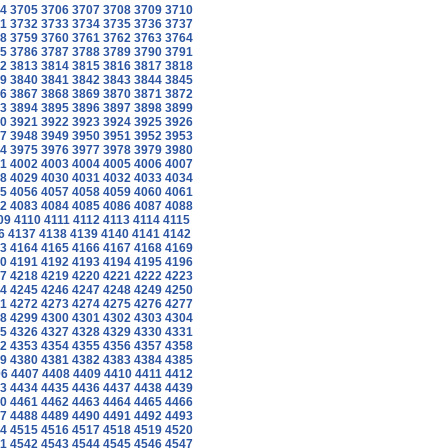
4
3705
3706
3707
3708
3709
3710
1
3732
3733
3734
3735
3736
3737
8
3759
3760
3761
3762
3763
3764
5
3786
3787
3788
3789
3790
3791
2
3813
3814
3815
3816
3817
3818
9
3840
3841
3842
3843
3844
3845
6
3867
3868
3869
3870
3871
3872
3
3894
3895
3896
3897
3898
3899
0
3921
3922
3923
3924
3925
3926
7
3948
3949
3950
3951
3952
3953
4
3975
3976
3977
3978
3979
3980
1
4002
4003
4004
4005
4006
4007
8
4029
4030
4031
4032
4033
4034
5
4056
4057
4058
4059
4060
4061
2
4083
4084
4085
4086
4087
4088
09
4110
4111
4112
4113
4114
4115
6
4137
4138
4139
4140
4141
4142
3
4164
4165
4166
4167
4168
4169
0
4191
4192
4193
4194
4195
4196
7
4218
4219
4220
4221
4222
4223
4
4245
4246
4247
4248
4249
4250
1
4272
4273
4274
4275
4276
4277
8
4299
4300
4301
4302
4303
4304
5
4326
4327
4328
4329
4330
4331
2
4353
4354
4355
4356
4357
4358
9
4380
4381
4382
4383
4384
4385
06
4407
4408
4409
4410
4411
4412
3
4434
4435
4436
4437
4438
4439
0
4461
4462
4463
4464
4465
4466
7
4488
4489
4490
4491
4492
4493
4
4515
4516
4517
4518
4519
4520
1
4542
4543
4544
4545
4546
4547