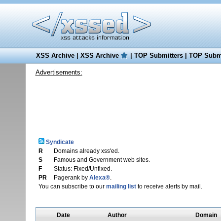
XSS Archive
|
XSS Archive
|
TOP Submitters
|
TOP Submi
Advertisements:
Syndicate
R
Domains already xss'ed.
S
Famous and Government web sites.
F
Status: Fixed/Unfixed.
PR
Pagerank by
Alexa®
.
You can subscribe to our
mailing list
to receive alerts by mail.
Date
Author
Domain