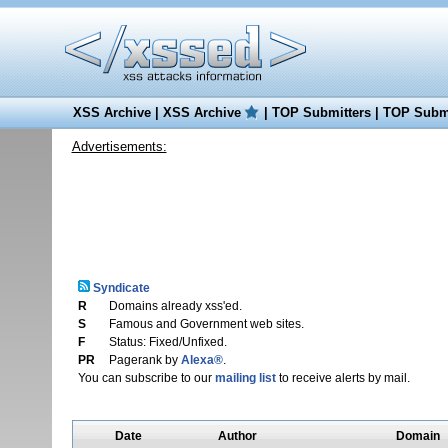
XSS Archive
|
XSS Archive
|
TOP Submitters
|
TOP Submi
Advertisements:
Syndicate
R
Domains already xss'ed.
S
Famous and Government web sites.
F
Status: Fixed/Unfixed.
PR
Pagerank by
Alexa®
.
You can subscribe to our
mailing list
to receive alerts by mail.
Date
Author
Domain